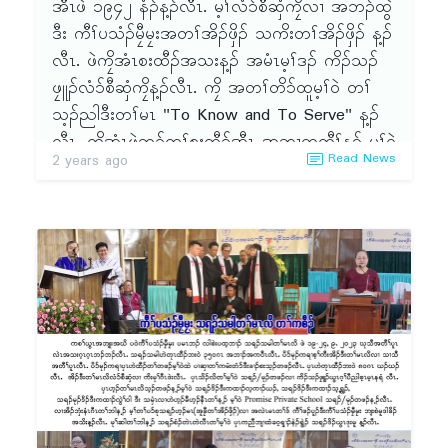
၂ဝဝ၁ နံၣ်န့ၣ် L.Th, B.Th တီၤ တဖၣ် ဘၣ်တၢ်တူၢ်
အီၤဖဲ ၁၉၄၂ နံၣ်န့ၣ်လီၤ. မ့ၢ်လံ၁်စီဆှံကၠိလၢ အဘၣ်ထွဲ
လိ၁်အီၤလၢ (ATESEA) န့ၣ်လီၤ. Master of
ဒီး ကီၢ်ပသံၣ်မၠီမၠးအတၢ်အိၣ်ဖှိၣ် သကိးတၢ်အိၣ်ဖှိၣ် န့ၣ်
Divinity (M.Div)) တီၤ ဘၣ်တၢ်စးထီၣ်အီၤဖဲ ၂ဝ၁၄
လီၤ. ဖဲကၠိအံၤစးထီၣ်အသးန့ၣ် အမံၤမ့ၢ်ဒၣ် ကိၣ်သၣ်
ဒီး ဘၣ်တၢ်တူၢ်လိ၁်အီၤလၢ (ATESEA) ဖဲ ၂ဝ၁၆
ဖၠူၣ်လံ၁်စီဆှံကၠိန့ၣ်လီၤ. ကၠိ အတၢ်တိ၁်ထူမ့ၢ်ဝဲ တၢ်
နံၣ်န့ၣ်လီၤ. ခဲအံၤ ပကၠိအိၣ်ဒီးတၢ်မၤလိ အတၢ်ရဲၣ်တၢ်
သ့ၣ်ညါဒီးတၢ်မၤ "To Know and To Serve" န့ၣ်
ကျဲၤ ထဲလွံၢ်နံၣ်လၢအမ့ၢ်ဝဲL.Th, B.Min, B.Th, M.Div
လီၤ. ကၠိအံၤဖဲဘၣ်တၢ်စးထီၣ်အီၤ အဆၢကတီၢ်န့ၣ် မ့ၢ်ဝဲ
Read News
2 years ago
တဖၣ်န့ၣ်လီၤ.
ဒၣ် သၢနံၣ်အတၢ်မၤလိလၢ ၦၤ ကမၤတၢ်သးခုကစီၣ်တ
ဖၣ်အဂီၢ် ဒီးလၢတၢ်အိၣ်ဖှိၣ်ခိၣ်နၢ်တဖၣ်အဂီၢ်န့ၣ်လီၤ. ဖဲ
၁၉၇၂ နံၣ်န့ၣ် ဘၣ်တၢ်သုးထီၣ်အီၤဆူ လွံၢ်နံၣ်အတၢ်မၤ
လိလၢအမ့ၢ်ဝဲ L.Th န့ၣ်လီၤ. ဖဲ ၁၉၈၂ နံၣ်န့ၣ် ဘၣ်
တၢ်ဒုးအိၣ်ထီၣ် တနံၣ်တၢ်မၤလိလၢအမ့ၢ် ခရံ၁်ဖိတၢ်
ကူၣ်ဘၣ်ကူၣ်သ့ (Christian Education) တီၤဒီး ဖဲ
၁၉၉၇ နံၣ်န့ၣ် ဘၣ်တၢ်ဆိကတီၢ်ကွံ၁်အီၤန့ၣ် လီၤ. ဖဲ
၁၉၈၅ နံၣ်န့ၣ် Diploma in Theology ခံနံၣ် ဟါတၢ်
မၤလိ ဘၣ်တၢ်ဒုးအိၣ် ထီၣ်အီၤဒီး ဖဲ ၂ဝဝ၅ နံၣ်န့ၣ်
ဘၣ်တၢ်ဆီတလဲက့ၤအမံၤလၢ Bechelor of
Theological Studies န့ၣ်လီၤ. ဘၣ်ဆၣ်ဒီး ဖဲ ၂ဝ၁၅