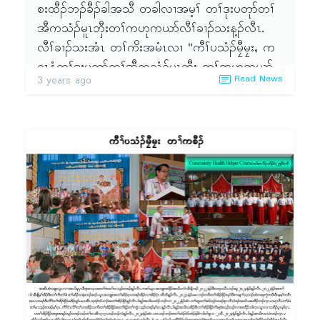
စးထီၣ်ဘၣ်ခီၣ်ခါအသီ တခါလၢအမ့ၢ် တၢ်ဒုးပတုာ်တၢ်
အီကသံၣ်မူၤဘှီးတၢ်ကဟုကယာ်လီၢ်ခၢၣ်သးန့ၣ်လီၤ.
လီၢ်ခၢၣ်သးအံၤ တၢ်ကိးအမံၤလၢ "ကီၢ်ပသံၣ်မၠီမၠးႇ က
ရၤနံတၢ်ဒုးပတုာ်တၢ်အီကသံၣ်မူၤဘှီး တၢ်ကဟုကယာ်
Read News
3 years ago
လီၢ်ခၢၣ်သး" ဒီး အိၣ်ဝဲဖဲ နိၣ်မူလူၢ်သဝီႇ သီၣ်တွဲကဝီၤ
န့ၣ်လီၤ. တၢ်မုၢ်လၢ်ကွၢ်စိမ့ၢ်ဒ်သိး ကမၤစၢၤဘၣ်က့ၤ ဖိ
လံၤသ့ၣ်တဖၣ်လၢ အဘၣ်တၢ်မၤနၢၤအီၤလၢ ကသံၣ်မူၤ
ဘှိးဒီး ဟ့ၣ်က့ၤအီၤတၢ် ကဟုကယာ်ဒီး မၤထူၣ်ဖျဲးထီၣ်
က့ၤအဝဲသ့ၣ်တဖၣ်န့ၣ်လီၤ.
ပစံးဘျုးဘၣ်ယွၤလၢ အဟ့ၣ်ပခိၣ်ပနၢ်တဖၣ်လၢအမ့ၢ် ဖု
သရၣ်ဒိၣ်ဝဲလ်ဒၢၣ်ႇ သရၣ်ဝၣ်ရွှ့ၣ်တၢၣ်တဖၣ်လၢ ကဒုး
အိၣ်ထီၣ်တၢ်ရဲၣ်တၢ် ကျဲၤအံၤ ဒီးသရၣ်ဒိၣ်ဝ့နၢၣ် ထီတ
ထူၣ်တၢ်အိၣ်ဖှိၣ်သရၣ်ဒီး တံၤသကိးသ့ၣ်တဖၣ်လၢ အ
သူၣ်ထီၣ်ဘှီထီၣ်ဝဲဒၣ်တၢ်သူၣ်ထီၣ်သ့ၣ်တဖၣ်န့ၣ်လီၤ.
အိၣ်ဒီး တံၤသကိးလၢထံလီၢ်ကီၢ်ပူၤဒီး ထံယံၤကီၢ်ယံၤ
သ့ၣ်တဖၣ်လၢအယူာ်ဃီၤအစု အတၢ်ဆီၣ်ထဲဒွီး မၤသ
ကိးအဂ့ၤကတၢၢ်န့ၣ်လီၤ.တၢ်စး ထီၣ်အိးထီၣ်ဝဲဒၣ်လီၢ်