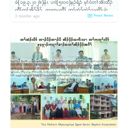
ဖဲ(၁၉.၃.၂၀၂၆)နံၤ ဟါ(၅း၀၀)နၣ်ရံၣ် မ့ၢ်ဝဲတၢ်အိးထီၣ်
ကီၢ်တၢ်အိၣ်ဖှိၣ်, တၢတပတီၢ် တၢ်တံၥ်တဲၥ်သတိၢ်ပျံၤ
Read News
3 months ago
ဘၣ်တၢ်မၤအီၤလၢ တၢ်ဘါရူၢ်အမဲၥ်ညါန့ၣ်လီၤ. ၦၤပၢၤ
လီၢ်ဆ့ၣ်နီၤမ့ၢ်ဝဲ သရၣ်ဒိၣ်ဧ့ြစၤဒီး ၦၤထုကဖၣ်မ့ၢ်ဝဲ
သရၣ်ဒိၣ်ဘူၣ်ဂ့ၤ, ၦၤတံၥ်တဲၥ်သတိၢ်ပျံၤတဖၣ်မ့ၢ်ဝဲ သ
ရၣ်ဒိၣ် အဲၣ်ဝါခၠံး(ကီၢ်ခိၣ်), သရၣ်ဒိၣ်မူလၢၢ်ဂ့ၤ(ကီၢ်နဲၣ်
ရွဲၣ်)ဒီးသရၣ်ဒီးကထၢၣ်တနၢ်ထူ (ၦၤနဲၣ်တၢ်, ထုးထီၣ်
ရၤလီၤ လံၥ်လဲၢ်ဝဲၤကျိၤ, ၦၤကညီဘျၢ ထံခဝ့ၡၢၣ်)န့ၣ်
လီၤ. တံၥ်တဲၥ်သတိၢ်ပျံၤဝံၤ ၦၤဂီၢ်မုၢ်တဖၣ် လဲၤနုၥ်ဆူ
ရူၢ်ပူၤန့ၣ်လီၤ.
တၢ်ရဲၣ်တၢ်ကျဲၤခံပတီၢ်တပတီၢ် ၦၤပၢၤလီၢ်ဆ့ၣ်နီၤမ့ၢ်ဝဲ
သရၣ်ဒိၣ်လ့မီ(နဲၣ်ရွဲၣ်သဃဲၤ)အိၣ်ဒီးကဝီၤတၢ်တူၢ်လိၥ်
တၢ်ရဲၣ်တၢ်ကျဲၤဒီး ၦၤစံၣ် တဲၤတဲလီၤတၢ်မ့ၢ်ဝဲ သရၣ်ဒိၣ်
အဲၣ်ဝါခၠံး(ကီၢ်ခိၣ်)န့ၣ်လီၤ. တနံၤဘၣ်တနံၤ တၢ်ရဲၣ်တၢ်
ကျဲၤတၢ်ဘါတဖၣ် ဘၣ်တၢ်သုးကျဲၤမၤအီၤ တသီဘၣ်တ
သီ ၦဲၤဒီးယွၤအတၢ်ဆိၣ်ဂ့ၤန့ၣ်လီၤ. (၂၂.၃.၂၀၂၆)မုၢ်နံၤ
ဒိၣ်ဂီၤ(၁ဝး၃၀)နၣ်ရံၣ်မ့ၢ်ဝဲ တနံၣ်တဘျီတၢ်ဘူၣ်တၢ်ဘါ
The Pathein Myaungmya Sgaw Karen Baptist Association