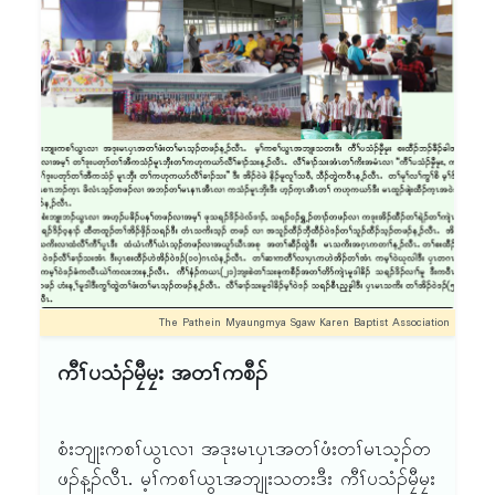
ၦၤဟ့ၣ်တၢ်မၤလိသ့ၣ်တဖၣ်န့ၣ်မ့ၢ်ဝဲ သရၣ်ဒိၣ်ဒီးကထၢၣ်
လ့ကၢၣ်ယၣ်ႇ သရၣ်ဒိၣ်ဒီးကထၢၣ်သ့ရွှ့ၣ်ႇ
သရၣ်မုၣ်ဒိၣ်ဒီးကထၢၣ်လွဲၢ်ဝါ ဒီး သမှံၤလၢဟဲဟ့ၣ်ခီဟ့ၣ်
နီၤတၢ်န့ၣ် မ့ၢ်ဝဲ Promise Private School သရၣ်/
မုၣ်တဖၣ်န့ၣ်လီၤ. လၢအိၣ်ဘှံးနံၤဂီၤတၢ်ဘါန့ၣ် မ့ၢ်တၢ်
ပ၁်စုသရၣ်ဟ့ၣ်မၤ(အူခၠီတၢ်အိၣ်ဖှိၣ်)လၢ အလဲၤမၤတၢ်
ဒ် ကီၢ်ဖၣ်ပူၣ်ဒီးကီၢ်ပသံၣ်မၠီမၠး ဘျးစဲမူဒါခိၣ် အသိးန့ၣ်
လီၤ. မုၢ်ဆါတၢ်ဘါန့ၣ် သရၣ်စံၣ်တဲၤတဲလီၤတၢ်မ့ၢ်ဝဲ ၦၤ
ကညီဘျၢထံခဝ့ၡၢၣ်နဲၣ်ရွဲၣ် သရၣ်ဒိၣ်ယွၤဒုးမူ န့ၣ်လီၤ.
The Pathein Myaungmya Sgaw Karen Baptist Association
ကီၢ်ပသံၣ်မၠီမၠး အတၢ်ကစီၣ်
စံးဘျုးကစၢ်ယွၤလၢ အဒုးမၤၦၤအတၢ်ဖံးတၢ်မၤသ့ၣ်တ
ဖၣ်န့ၣ်လီၤ. မ့ၢ်ကစၢ်ယွၤအဘျုးသတးဒီး ကီၢ်ပသံၣ်မၠီမၠး