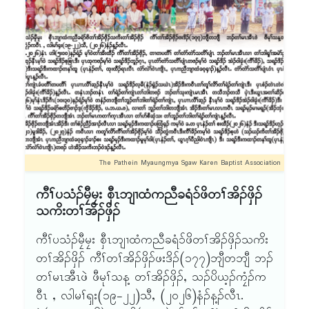
The Pathein Myaungmya Sgaw Karen Baptist Association
ကီၢ်ပသံၣ်မၠီမၠး စှီၤဘျၢထံကညီခရံၥ်ဖိတၢ်အိၣ်ဖှိၣ်
သကိးတၢ်အိၣ်ဖှိၣ်
ကီၢ်ပသံၣ်မၠီမၠး စှီၤဘျၢထံကညီခရံၥ်ဖိတၢ်အိၣ်ဖှိၣ်သကိး
တၢ်အိၣ်ဖှိၣ် ကီၢ်တၢ်အိၣ်ဖှိၣ်ဖးဒိၣ်(၁၇၇)ဘျီတဘျီ ဘၣ်
တၢ်မၤအီၤဖဲ ဖီမုၢ်သန့ တၢ်အိၣ်ဖှိၣ်, သၣ်ပိယ့ၣ်ကၠံၣ်က
ဝီၤ , လါမၢ်ၡး(၁၉-၂၂)သီ, (၂၀၂၆)နံၣ်န့ၣ်လီၤ.