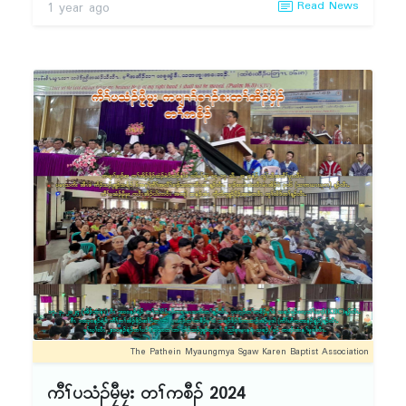
Read News
1 year ago
န့ၣ်လီၤ. ၂၁.၃.၂ဝ၂၅ႇ ဂီၤ(၇းဝဝ)နၣ်ရံၣ်အနံၤအိၣ်ဒီး
တၢ်အိးထီၣ်လၢၢ်ထူၣ်တၢ်ရဲၣ်တၢ်ကျဲၤ ဒီးၦၤပၢၤလီၢ်ဆ့ၣ်
နီၤမ့ၢ် သရၣ်ဒိၣ်လ့မီ (ကီၢ်နဲၣ်ရွဲၣ်သဃဲၤ)န့ၣ်လီၤ.တၢ်
တံ၁်တဲ၁်သတိၢ်ပျံၤလၢ ဖံသရၣ်မုၣ်ဒီးကထၢၣ်လၢၢ်ဝါႇ
သရၣ်ဒိၣ်ဒီးကထၢၣ် အၢဘၢၣ်ဖီဝ့ၣ်ႇ သရၣ်ဒိၣ်ဒီးက
ထၢၣ်သ့ရT့ၣ်ႇ သရၣ်ဒိၣ်သ့ၣ်ထူႇ သရၣ်ဒိၣ်မူလၢၢ်ဂ့ၤ
သ့ၣ်တဖၣ်န့ၣ်လီၤ. တၢ်ထုကဖၣ်ပ၁်စီ ဆှံလၢၢ်ထူၣ်လၢ
သရၣ်ဒိၣ်ထွ့မီၣ်ကၠံ ဒီးတၢ်အူကွဲၤႇ ပိ၁်ကျိၣ် (၁၇၅)ဘီ
န့ၣ်လီၤ. တၢ်ကစီၣ်လၢ သရၣ်ဒိၣ်ဒီးကထၢၣ်ဖျါစိဒီး တၢ်
ထုကဖၣ် လၢ သရၣ်ဒိၣ်စဲမီၣ်ႇ ဆိၣ်ဂ့ၤပျၢ်က့ၤတၢ်လၢ
သရၣ်ဒိၣ်ရှ့သးန့ၣ်လီၤ. ဂီၤ(၁ဝး၃ဝ)နၣ်ရံၣ် အိၣ်ဒီးပိ၁်
မုၣ်ကရၢ တၢ်ဘါန့ၣ်လီၤ. တၢ်ဘါကတီၢ်ၦၤပၢၤလီၢ်ဆ့ၣ်
နီၤ သရၣ်မုၣ်စၢ်ဘျုးႇ တၢ်ကစီၣ် သရၣ်မုၣ်တၢ်မျၢ်ဖီႇ
တၢ်ထုကဖၣ်လၢ သရၣ်မုၣ်ဖီလၢၢ်ဝါ ဒီးဆိၣ်ဂ့ၤပျၢ်တၢ်
လၢ သရၣ်မုၣ်ဒိၣ်ဖီစ့ဝါန့ၣ်လီၤ. တၢ်ဘါကတီၢ်အိၣ်ဒီး
The Pathein Myaungmya Sgaw Karen Baptist Association
တၢ်ဟ့ၣ်လီၤခိၣ်ဖးလၢ သးစၢ် တၢ်ပြၢသ့ၣ်တဖၣ်န့ၣ်လီၤ.
ကီၢ်ပသံၣ်မၠီမၠး တၢ်ကစီၣ် 2024
ဟါ (၂း၃ဝ)နၣ်ရံၣ်အိၣ်ဒီး ဝဲၤကျိၤလၢသးစၢ်တၢ်မၤ ဂီၢ်