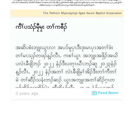
ခၢၣ်သးအံၤ ဒီးၦၤစးထီၣ်ဟဲအိၣ်ဝဲဒၣ်(၁ဝ)ဂၤလံန့ၣ်လီၤ.
The Pathein Myaungmya Sgaw Karen Baptist Association
တၢ်ဆၢကတီၢ်လၢၦၤကဟဲအိၣ်တၢ်အံၤကမ့ၢ်ဝဲဃုလါဒီး
ၦၤတဂၤ တၢ်လၢာ်ကမ့ၢ်ဝဲဒၣ် ခံကလီၤယဲၢ်ကလးဘးန့ၣ်
ကီၢ်ပသံၣ်မၠီမၠး တၢ်ကစီၣ်
လီၤ. ကီၢ်နံၣ်ကယၤ(၂၁)ဘျးစဲ တၢ်သးခုကစီၣ်အတၢ်
တိာ်ကျဲၤမူဒါခိၣ် သရၣ်ဒိၣ်လၢၢ် မူဒီးကဝီၤ မူဒါခိၣ်တဖၣ်
ဟံးန့ၢ်မူဒါဒီးကွၢ်ထဲတွၢ်ဖံးတၢ်မၤသ့ၣ်တဖၣ်န့ၣ်လီၤ. လီၢ်
အဆိပစံးဘျုးယွၤလၢ အပ၁်မူၦၤဒီးဒုးမၤၦၤအတၢ်ဖံး
ခၢၣ်သးမူဒါခိၣ်မ့ၢ်ဝဲဒၣ် သရၣ်စီၤည့ခၠါ ဒီး ၦၤမၤသကိး
တၢ်မၤသ့ၣ်တဖၣ်န့ၣ်လီၤ. ကစၢ်ယွၤ အဘျုးအဖှိၣ်အဃိ
တၢ် အိၣ်ဝဲဒၣ်(၅)ဂၤန့ၣ်လီၤ.
ပလဲၤခီဖျိဘၣ် ၂ဝ၂၂ နံၣ်ဒီးပတုၤဃီၤဘၣ်ဆူ ၂ဝ၂၃နံၣ်
န့ၣ်လီၤ. ၂ဝ၂၂ နံၣ်အတၢ် လဲၤခီဖျိမ့ၢ်အိၣ်ဒီးတၢ်ကီတၢ်
ခဲ တၢ်ဆီၣ်သနံးဘၣ်ဆၣ် ယွၤအဘျုးအတၢ်ဆိၣ်ဂ့ၤတ
ဖၣ်အိၣ်လၢအိၣ်ၦဲၤ ထီဘိန့ၣ်လီၤ. ၂ဝ၂၃ နံၣ်ပမၤဘၣ်
Read News
3 years ago
ကဝီးတၢ်အိၣ်ဖှိၣ်ဃု၁်ဒီးကမျၢၢ်သ့ဘၣ်ထဲကရးကၠံကဝီး
ဒီး မ့မ့ၢ်ကဝီၤ အဂၤတဖၣ်ဒီးကီၢ်တၢ်အိၣ်ဖှိၣ်ဖးဒိၣ်န့ၣ်ပ
မၤအီၤသ့ဒၣ်ထဲ ခၢၣ်စးတၢ်အိၣ်ဖှိၣ်န့ၣ်လီၤ. ဒ်န့ၣ်အသိး
ပထံၣ် ဘၣ်လၢ ၂ဝ၂၂နံၣ်အံၤ တၢ်ဆူးတၢ်ဆါသ့ၣ်တဖၣ်
စှၤလီၤဝဲဒၣ်အဃိ ပစးထီၣ်ဘၣ်က့ၤဟးဝ့ၤဝီၤတၢ်ဖံး တၢ်