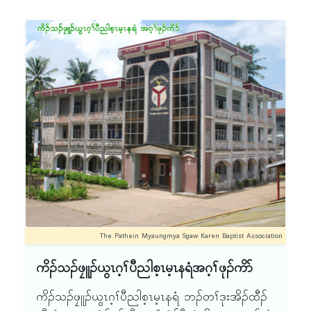
စီၣ်တဖၣ်အဂီၢ် ဒီးလၢတၢ်အိၣ်ဖှိၣ်ခိၣ်နၢ်တဖၣ်အဂီၢ်န့ၣ်
ကီၢ်တၢ်အိၣ်ဖှိၣ်ဖးဒိၣ်တၢ်ဘါ ၦၤဟ့ၣ်တၢ်ကစီၣ်မ့ၢ်ဝဲ သ
လီၤ. ဖဲ ၁၉၇၂ နံၣ်န့ၣ် ဘၣ်တၢ်သုးထီၣ်အီၤဆူ လွံၢ်နံၣ်
ရၣ်ဒိၣ်ဒီးကထၢၣ်အဲၣ်မူဒါ (ကီၢ်ဟီကတးနဲၣ်ရွဲၣ်)န့ၣ်လီၤ.
အတၢ်မၤလိလၢအမ့ၢ်ဝဲ L.Th န့ၣ်လီၤ. ဖဲ ၁၉၈၂ နံၣ်
မုၢ်ဃ့ၢ်လီၤ ၂းဝဝနၣ်ရံၣ်တၢ်ပ၁်စီဆှံသးတၢ်ဘါ ကိၣ်
န့ၣ် ဘၣ်တၢ်ဒုးအိၣ်ထီၣ် တနံၣ်တၢ်မၤလိလၢအမ့ၢ် ခရံ၁်
သၣ်ဖၠူၣ်ယွၤဂ့ၢ် ပီညါစ့ၤမ့ၤနရံ သရၣ်/မုၣ် တဖၣ်ဟံးန့ၢ်
ဖိတၢ်ကူၣ်ဘၣ်ကူၣ်သ့ (Christian Education) တီၤဒီး
မူဒါလီၤ.
ဖဲ ၁၉၉၇နံၣ်န့ၣ် ဘၣ်တၢ်ဆိကတီၢ်ကွံ၁်အီၤန့ၣ် လီၤ. ဖဲ
၁၉၈၅ နံၣ်န့ၣ်Diploma in Theology ခံနံၣ် ဟါတၢ်မၤ
လိ ဘၣ်တၢ်ဒုးအိၣ် ထီၣ်အီၤဒီး ဖဲ ၂ဝဝ၅ နံၣ်န့ၣ် ဘၣ်
တၢ်ဆီတလဲက့ၤအမံၤလၢ Bechelor of Theological
Studies န့ၣ်လီၤ. ဘၣ်ဆၣ်ဒီး ဖဲ ၂ဝ၁၅ နံၣ်န့ၣ် မ့ၢ်
လၢၦၤမၤလိတၢ်ဖိ စှၤလီၤ အဃိဒီး ဘၣ်တၢ်ဆိကတီၢ်
ကွံ၁်အီၤန့ၣ်လီၤ.
ဖဲ ၁၉၉၈ နံၣ်န့ၣ် ကၠိအံၤအမံၤဘၣ်တၢ်ကိးက့ၤအီၤလၢ
The Pathein Myaungmya Sgaw Karen Baptist Association
ကိၣ်သၣ်ဖၠူၣ်ယွၤဂ့ၢ် ပီညါစ့ၤမ့ၤနရံ (Ko Tha Byu
ကိၣ်သၣ်ဖၠူၣ်ယွၤဂ့ၢ်ပီညါစ့ၤမ့ၤနရံအဂ့ၢ်ဖုၣ်ကိာ်
Theological Seminary) ဒီးဖဲနံၣ်အံၤ ဘၣ်တၢ်ဒုးအိၣ်
ထီၣ်Bachelor of Theology အတီၤန့ၣ်လီၤ. ဖဲ
ကိၣ်သၣ်ဖၠူၣ်ယွၤဂ့ၢ်ပီညါစ့ၤမ့ၤနရံ ဘၣ်တၢ်ဒုးအိၣ်ထီၣ်