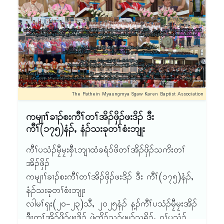
ဝဲဖဲ- လါဒံၢ်စ့ဘၢၣ်(၃၁) သီႇ ၂ဝ၂၅အနံၣ် တုၤလါ ယ
လီၤလံၥ်လဲၢ်ဝဲၤကျိၤ)တဖၣ် ဟဲအိၣ်သကိးဘၣ်ဝဲဒၣ်န့ၣ်
နူၤအါရံၤ (၄)သီႇ ၂ဝ၂၆အနံၣ်န့ၣ်လီၤ.
လီၤ.
The Pathein Myaungmya Sgaw Karen Baptist Association
ကမျၢၢ်ခၢၣ်စးကီၢ်တၢ်အိၣ်ဖှိၣ်ဖးဒိၣ် ဒီး
ကီၢ်(၁၇၅)နံၣ်ႇ နံၣ်သးခုတၢ်စံးဘျုး
ကီၢ်ပသံၣ်မၠီမၠးစှီၤဘျၢထံခရံ၁်ဖိတၢ်အိၣ်ဖှိၣ်သကိးတၢ်
အိၣ်ဖှိၣ်
ကမျၢၢ်ခၢၣ်စးကီၢ်တၢ်အိၣ်ဖှိၣ်ဖးဒိၣ် ဒီး ကီၢ်(၁၇၅)နံၣ်ႇ
နံၣ်သးခုတၢ်စံးဘျုး
လါမၢ်ၡး(၂ဝ-၂၃)သီႇ ၂ဝ၂၅နံၣ် န့ၣ်ကီၢ်ပသံၣ်မၠီမၠးအိၣ်
ဒီးတၢ်အိၣ်ဖှိၣ်ဖးဒိၣ် ဖဲကိၣ်သၣ်ဖၠူၣ်သရိ၁်ႇ ဝ့ၢ်ပသံၣ်