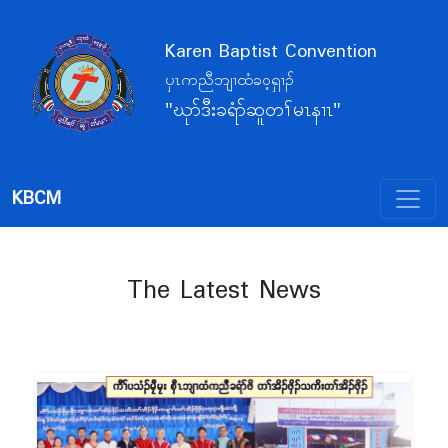
Karen Baptist Convention
ပှၤကညီဘျၢထံခဝ့ရှၢၣ်
"ဃုာ်ဒီးခရံာ်ဆူတၢ်မၤနၢၤ"
KBCM
The Latest News