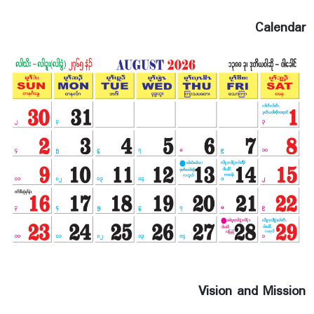
မၤသ့ၣ်တဖၣ်မ့ၢ်ဂ့ၤႇ ကီၢ်ဝဲၤလီၢ်တၢ်ဟးအိၣ်သကိးတၢ်
အိၣ်ဖှိၣ်အတၢ်ရဲၣ်တၢ်ကျဲၤသ့ၣ်တဖၣ်မ့ၢ်ဂ့ၤ န့ၣ်လီၤ. ဒ်
Calendar
န့ၣ်အသိးပအိၣ်ဒီး တၢ်အိၣ်ဖှိၣ်ကိးဖုဒဲးဃၣ်ဃၣ်လၢစး
ထီၣ်ဘါက့ၤယွၤလၢသရိ၁်ပူၤမ့ၢ်ဂ့ၤႇ ပတၢ်အိၣ်ဖှိၣ်အမူး
အရၣ်သ့ၣ်တဖၣ်ဘၣ်တၢ်မၤအီၤဂ့ၤဂ့ၤဘၣ်ဘၣ်လံန့ၣ်
လီၤ. ၂ဝ၂၃နံၣ်အံၤ ပမၤဘၣ် ခၢၣ်စးတၢ်ထံၣ်မဲ၁်ထံၣ်နါ
ဖဲ လါမၢ်၇ှး ၁-၂ သီႇ ၂ဝ၂၃နံၣ်န့ၣ်လီၤ. ဒ်န့ၣ်အသိးပ
မၤဝံးဘၣ်က့ၤ ပကိၣ်သၣ်ဖၠူၣ်ယွၤဂ့ၢ်ပီညါစ့ၤမ့ၤနရံတၢ်
ပျၢ်ကၠိ အတၢ်ရဲၣ်တၢ်ကျဲၤဖဲ ၁၈.၃.၂ဝ၂၃ အနံၤန့ၣ်လီၤ.
ဖဲ ၂ဝ၂၂နံၣ်န့ၣ် ပကီၢ်ပိ၁်မုၣ်ကရၢအတၢ်ဖံးတၢ်မၤလၢအ
မ့ၢ် တၢ်မၤစၢၤကမျၢၢ်တၢ်အိၣ်ဆူၣ်အိၣ်ချန့ၣ်လီၤ. တၢ်မၤ
လိ (Community Health Helper Course) တၢ်မၤ
လိၦဲၤထီၣ်ဝဲ (၂၅)ဝီတဝီအဃိ ပအိၣ်ဒီး ၂၅ နံၣ်တၢ်စံး
ဘျုးဒီးတၢ်ပျၢ်က့ၤတၢ်မၤလိအတၢ်ရဲၣ်တၢ်ကျဲၤဖဲ
၉.၁၂.၂ဝ၂၂ အနံၤန့ၣ်လီၤ. ပအိၣ်ဒီးတၢ်သုးကျဲၤလၢ ပ
ကသူၣ်ထီၣ်ဘၣ်ဝဲ မးသဲ၂၅ တၢ်အဲၣ်တၢ်ဆါဟံၣ်အသီ
Vision and Mission
တဖျၢၣ်စ့ၢ်ကီး န့ၣ်လီၤ.