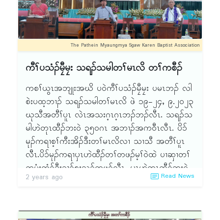
နံၣ်န့ၣ် မ့ၢ်လၢၦၤမၤလိတၢ်ဖိ စှၤလီၤ အဃိဒီး ဘၣ်တၢ်
ဆိကတီၢ်ကွံ၁်အီၤန့ၣ်လီၤ.
ဖဲ ၁၉၉၈ နံၣ်န့ၣ် ကၠိအံၤအမံၤဘၣ်တၢ်ကိးက့ၤအီၤလၢ
The Pathein Myaungmya Sgaw Karen Baptist Association
ကိၣ်သၣ်ဖၠူၣ်ယွၤဂ့ၢ် ပီညါစ့ၤမ့ၤနရံ (Ko Tha Byu
Theological Seminary) ဒီးဖဲနံၣ်အံၤ ဘၣ်တၢ်ဒုးအိၣ်
ကီၢ်ပသံၣ်မၠီမၠး သရၣ်သမါတၢ်မၤလိ တၢ်ကစီၣ်
ထီၣ် Bachelor of Theology ပအတီၤန့ၣ်လီၤ. ဖဲ
၂ဝဝ၁ နံၣ်န့ၣ် L.Th, B.Th တီၤ တဖၣ် ဘၣ်တၢ်တူၢ်
ကစၢ်ယွၤအဘျုးအဃိ ပဝဲကီၢ်ပသံၣ်မၠီမၠး ပမၤဘၣ် လါ
လိ၁်အီၤလၢ (ATESEA) န့ၣ်လီၤ. Master of
စဲးပထ့ဘၢၣ် သရၣ်သမါတၢ်မၤလိ ဖဲ ၁၉-၂၄ႇ ၉.၂ဝ၂၃
Divinity (M.Div) တီၤ ဘၣ်တၢ်စးထီၣ်အီၤဖဲ ၂ဝ၁၄
ဃုသီအတီၢ်ပူၤ လဲၤအသးဂ့ၤဂ့ၤဘၣ်ဘၣ်လီၤ. သရၣ်သ
ဒီး ဘၣ်တၢ်တူၢ်လိ၁်အီၤလၢ (ATESEA) ဖဲ ၂ဝ၁၆
မါဟဲတုၤထီၣ်ဘးဝဲ ၃၅ဝဂၤ အဘၢၣ်အကဝီၤလီၤ. ပိ၁်
နံၣ်န့ၣ်လီၤ. ခဲအံၤ ပကၠိအိၣ်ဒီးတၢ်မၤလိ အတၢ်ရဲၣ်တၢ်
မုၣ်ကရၢစ့ၢ်ကီးအိၣ်ဒီးတၢ်မၤလိလၢ သၢသီ အတီၢ်ပူၤ
ကျဲၤ ထဲလွံၢ်နံၣ်လၢအမ့ၢ်ဝဲ L.Th, B.Min, B.Th,
လီၤ.ပိ၁်မုၣ်ကရၢၦၤဟဲထီၣ်တၢ်တဖၣ်မ့ၢ်ဝဲထဲ ပၢဆှၢတၢ်
M.Div တဖၣ်န့ၣ်လီၤ.
ကမံးတံ၁်ဒီးခၢၣ်စးသ့ၣ်တဖၣ်လီၤ. ၦၤဟဲတုၤထီၣ်ဘးဝဲ
Read News
2 years ago
သရၣ်ဒိၣ်ဒီးကထၢၣ်ဖျါစိ
၈ဝဂၤ ဃၣ်ဃၣ် လီၤ. အိၣ်ဒီးတၢ်မၤလိလံ၁်စီဆှံလၢ
ကၠိခိၣ်
ကိးမုၢ်ဂီၤဒဲးလီၤ. ၦၤသိၣ်လိတၢ်မ့ၢ်ဝဲ သရၣ်/မုၣ်တဖၣ်
ကိၣ်သၣ်ဖၠူၣ် ယွၤဂ့ၢ်ပီညါစ့ၤမ့ၤနရံ
လၢ ကိၣ်သၣ်ဖၠူၣ်ယွၤဂ့ၢ်ပီညါစ့ၤမ့ၤနရံ လီၤ.