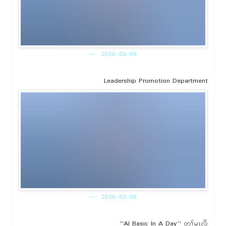
2026-03-06
Leadership Promotion Department
2026-03-06
''AI Basic In A Day'' တၢ်မၤလိ