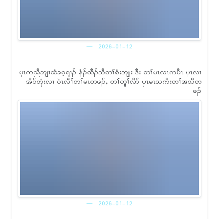
2026-01-12
ၦၤကညီဘျၢထံခဝ့ၡၢၣ် နံၣ်ထီၣ်သီတၢ်စံးဘျုး ဒီး တၢ်မၤလၤကပီၤ ၦၤလၢ
အိၣ်ဘှံးလၢ ဝဲၤလီၢ်တၢ်မၤတဖၣ်ႇ တၢ်တူၢ်လိာ် ၦၤမၤသကိးတၢ်အသီတ
ဖၣ်
2026-01-12