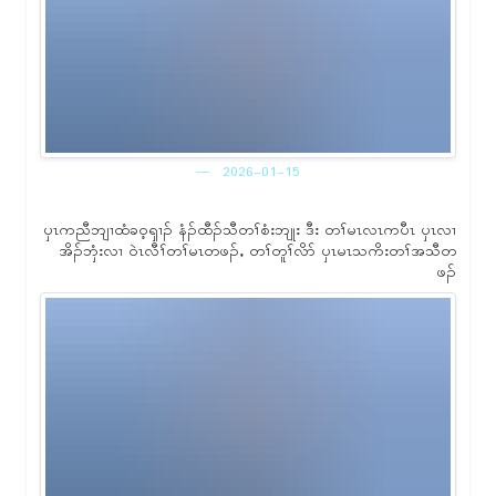
2026-01-15
ၦၤကညီဘျၢထံခဝ့ၡၢၣ် နံၣ်ထီၣ်သီတၢ်စံးဘျုး ဒီး တၢ်မၤလၤကပီၤ ၦၤလၢ
အိၣ်ဘှံးလၢ ဝဲၤလီၢ်တၢ်မၤတဖၣ်ႇ တၢ်တူၢ်လိာ် ၦၤမၤသကိးတၢ်အသီတ
ဖၣ်