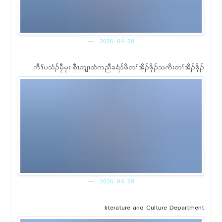
2026-04-09
ကီၢ်ပသံၣ်မၠီမၠး စှီၤဘျၢထံကညီခရံၥ်ဖိတၢ်အိၣ်ဖှိၣ်သကိးတၢ်အိၣ်ဖှိၣ်
2026-04-09
literature and Culture Department