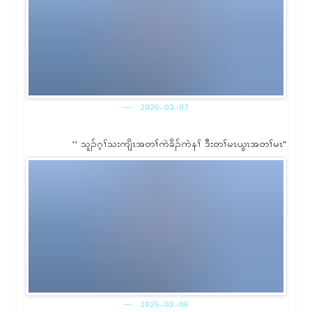
2026-03-07
'' သူၣ်ဂ့ၢ်သးကျိၤအတၢ်ကဲခိၣ်ကဲနၢ် ဒီးတၢ်မၤယွၤအတၢ်မၤ"
2026-03-06