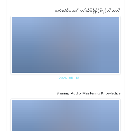
ကမံးတံာ်မၤတၢ် တၢ်အိၣ်ဖှိၣ်(၆၇)ဘျီတဘျီ
2026-05-18
Sharing Audio Mastering Knowledge