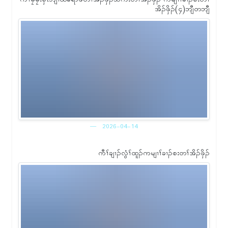
အိၣ်ဖှိၣ်(၄)ဘျီတဘျီ
2026-04-14
ကီၢ်ချၢၣ်လွံၢ်ထူၣ်ကမျၢၢ်ခၢၣ်စးတၢ်အိၣ်ဖှိၣ်