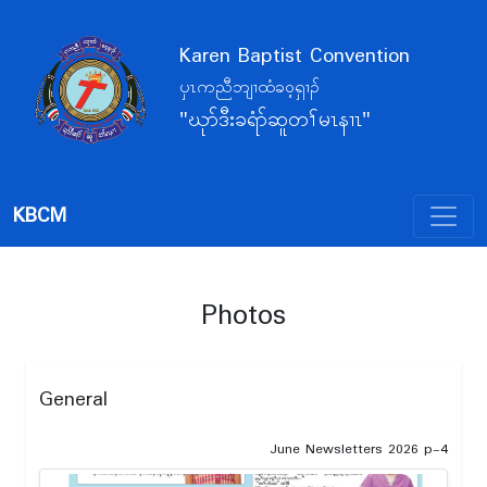
Karen Baptist Convention
ပှၤကညီဘျၢထံခဝ့ရှၢၣ်
"ဃုာ်ဒီးခရံာ်ဆူတၢ်မၤနၢၤ"
KBCM
Photos
General
June Newsletters 2026 p-4