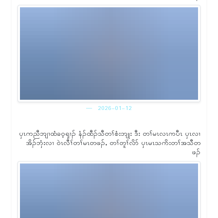
2026-01-12
ၦၤကညီဘျၢထံခဝ့ၡၢၣ် နံၣ်ထီၣ်သီတၢ်စံးဘျုး ဒီး တၢ်မၤလၤကပီၤ ၦၤလၢ
အိၣ်ဘှံးလၢ ဝဲၤလီၢ်တၢ်မၤတဖၣ်ႇ တၢ်တူၢ်လိာ် ၦၤမၤသကိးတၢ်အသီတ
ဖၣ်