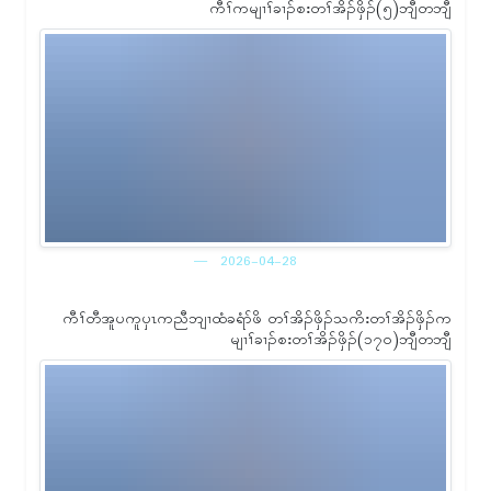
ကီၢ်ကမျၢၢ်ခၢၣ်စးတၢ်အိၣ်ဖှိၣ်(၅)ဘျီတဘျီ
2026-04-28
ကီၢ်တီအူပကူၦၤကညီဘျၢထံခရံာ်ဖိ တၢ်အိၣ်ဖှိၣ်သကိးတၢ်အိၣ်ဖှိၣ်က
မျၢၢ်ခၢၣ်စးတၢ်အိၣ်ဖှိၣ်(၁၇ဝ)ဘျီတဘျီ