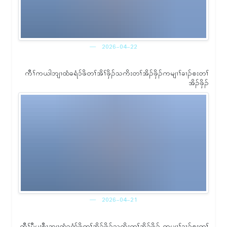
2026-04-22
ကီၢ်ကယါဘျၢထံခရံ၁်ဖိတၢ်အိၢ်ဖှိၣ်သကိးတၢ်အိၣ်ဖှိၣ်ကမျၢၢ်ခၢၣ်စးတၢ်
အိၣ်ဖှိၣ်
2026-04-21
ကီၢ်မၠီမၠးစှီၤဘျၢထံခရံာ်ဖိတၢ်အိၣ်ဖှိၣ်သကိးတၢ်အိၣ်ဖှိၣ် ကမျၢၢ်ခၢၣ်စးတၢ်