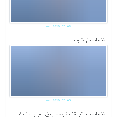
2026-05-08
ကမျၢၣ်ခၢၣ်စးတၢ်အိၣ်ဖှိၣ်
2026-05-05
ကီၢ်ပကိတကူၣ်ၦၤကညီဘျၢထံ ခရံာ်ဖိတၢ်အိၣ်ဖှိၣ်သကိးတၢ်အိၣ်ဖှိၣ်