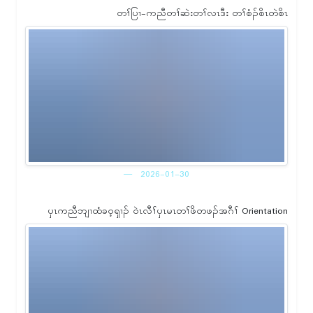
တၢ်ပြၢ-ကညီတၢ်ဆဲးတၢ်လၤဒီး တၢ်စံၣ်စိၤတဲစိၤ
2026-01-30
ၦၤကညီဘျၢထံခဝ့ၡၢၣ် ဝဲၤလီၢ်ၦၤမၤတၢ်ဖိတဖၣ်အဂီၢ် Orientation