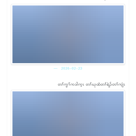
2026-02-23
တၢ်ကွၢ်ကဒါက့ၤ တၢ်ဃုထံတၢ်ရဲၣ်တၢ်ကျဲၤ