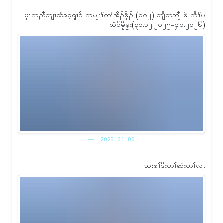
ၦၤကညီဘျၢထံခဝ့ၡၢၣ် ကမျၢၢ်တၢ်အိၣ်ဖှိၣ် (၁ဝ၂) ဘျီတဘျီ ဖဲ ကီၢ်ပ
သံၣ်မၠီမၠး(၃၁.၁၂.၂ဝ၂၅-၄.၁.၂ဝ၂၆)
2026-01-06
သးစၢ်ဒီးတၢ်ဆဲးတၢ်လၤ