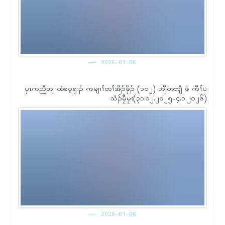
2026-01-06
ၦၤကညီဘျၢထံခဝ့ၡၢၣ် ကမျၢၢ်တၢ်အိၣ်ဖှိၣ် (၁ဝ၂) ဘျီတဘျီ ဖဲ ကီၢ်ပ
သံၣ်မၠီမၠး(၃၁.၁၂.၂ဝ၂၅-၄.၁.၂ဝ၂၆)
2026-01-06