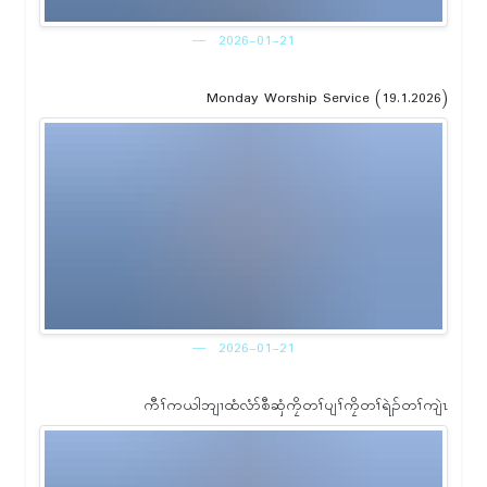
2026-01-21
Monday Worship Service (19.1.2026)
2026-01-21
ကီၢ်ကယါဘျၢထံလံာ်စီဆှံကၠိတၢ်ပျၢ်ကၠိတၢ်ရဲၣ်တၢ်ကျဲၤ