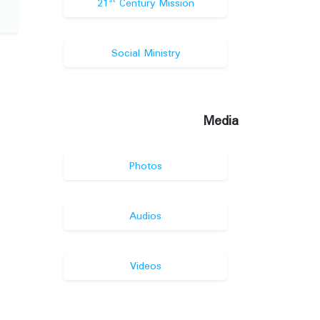
st
21
Century Mission
Social Ministry
Media
Photos
Audios
Videos