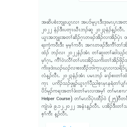
အဆိပစံးဘျုးယွၤလၢ အပ၁်မူၦၤဒီးဒုးမၤၦၤအတၢ်
၂ဝ၂၂ နံၣ်ဒီးပတုၤဃီၤဘၣ်ဆူ ၂ဝ၂၃နံၣ်န့ၣ်လီၤ. 
ယွၤအဘျုးအတၢ်ဆိၣ်ဂ့ၤတဖၣ်အိၣ်လၢအိၣ်ၦဲၤ ထီဘ
ရးကၠံကဝီးဒီး မ့မ့ၢ်ကဝီၤ အဂၤတဖၣ်ဒီးကီၢ်တၢ်အိၣ်
ထံၣ် ဘၣ်လၢ ၂ဝ၂၂နံၣ်အံၤ တၢ်ဆူးတၢ်ဆါသ့ၣ်တ
မ့ၢ်ဂ့ၤႇ ကီၢ်ဝဲၤလီၢ်တၢ်ဟးအိၣ်သကိးတၢ်အိၣ်ဖှိၣ်
ကိးဖုဒဲးဃၣ်ဃၣ်လၢစးထီၣ်ဘါက့ၤယွၤလၢသရိ၁်ပူၤ
လံန့ၣ်လီၤ. ၂ဝ၂၃နံၣ်အံၤ ပမၤဘၣ် ခၢၣ်စးတၢ်ထံၣ်
က့ၤ ပကိၣ်သၣ်ဖၠူၣ်ယွၤဂ့ၢ်ပီညါစ့ၤမ့ၤနရံတၢ်ပျၢ
ပိ၁်မုၣ်ကရၢအတၢ်ဖံးတၢ်မၤလၢအမ့ၢ် တၢ်မၤစၢၤက
Helper Course) တၢ်မၤလိၦဲၤထီၣ်ဝဲ (၂၅)ဝီတဝီ
ကျဲၤဖဲ ၉.၁၂.၂ဝ၂၂ အနံၤန့ၣ်လီၤ. ပအိၣ်ဒီးတ
စ့ၢ်ကီး န့ၣ်လီၤ.