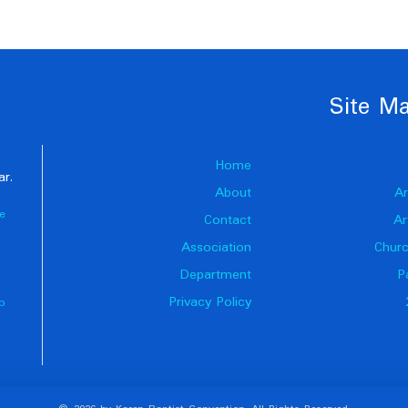
Site M
Home
ar.
About
Ar
e
Contact
Ar
Association
Churc
Department
P
Privacy Policy
p