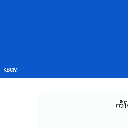
KBCM
ကီၢ်