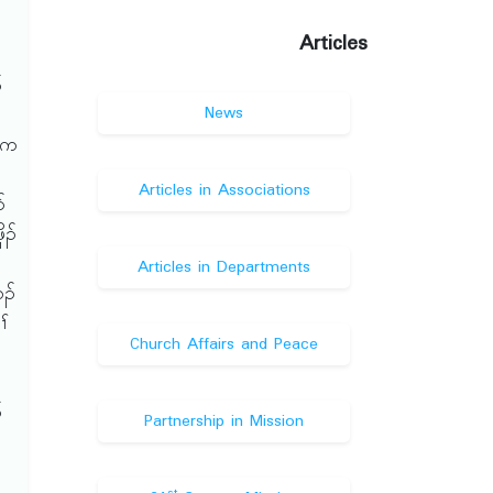
Articles
်
News
ထဲက
Articles in Associations
်
ိၣ်
်
Articles in Departments
ၣ်
ၢ်
Church Affairs and Peace
်
Partnership in Mission