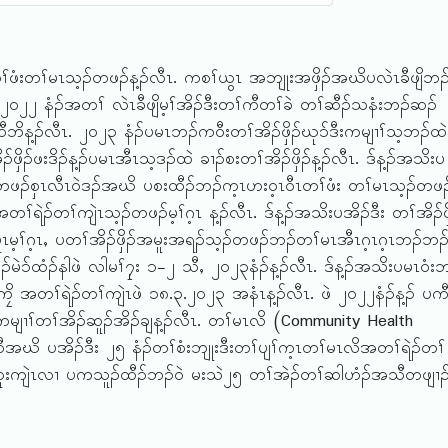
ဖံးတၢ်မၤသ့ၣ်တဖၣ်န့ၣ်လီၤ. ကစၢ်ယွၤ အဘျုးအဖှိၣ်အဃိပလဲၤခီဖျိဘၣ
၂ဝ၂၂ နံၣ်အတၢ် လဲၤခီဖျိမ့ၢ်အိၣ်ဒီးတၢ်ကီတၢ်ခဲ တၢ်ဆီၣ်သနံးဘၣ်ဆၣ်
ိန့ၣ်လီၤ. ၂ဝ၂၃ နံၣ်ပမၤဘၣ်ကဝီးတၢ်အိၣ်ဖှိၣ်ဃု၁်ဒီးကမျၢၢ်သ့ဘၣ်
ဖှိၣ်ဖးဒိၣ်န့ၣ်ပမၤအီၤသ့ဒၣ်ထဲ ခၢၣ်စးတၢ်အိၣ်ဖှိၣ်န့ၣ်လီၤ. ဒ်န့ၣ်အသိးပ
ဖၣ်စှၤလီၤဝဲဒၣ်အဃိ ပစးထီၣ်ဘၣ်က့ၤဟးဝ့ၤဝီၤတၢ်ဖံး တၢ်မၤသ့ၣ်တဖၣ
အတၢ်ရဲၣ်တၢ်ကျဲၤသ့ၣ်တဖၣ်မ့ၢ်ဂ့ၤ န့ၣ်လီၤ. ဒ်န့ၣ်အသိးပအိၣ်ဒီး တၢ်အိၣ်ဖှ
မ့ၢ်ဂ့ၤႇ ပတၢ်အိၣ်ဖှိၣ်အမူးအရၣ်သ့ၣ်တဖၣ်ဘၣ်တၢ်မၤအီၤဂ့ၤဂ့ၤဘၣ်ဘၣ
မဲ၁်ထံၣ်နါဖဲ လါမၢ်၇ှး ၁-၂ သီႇ ၂ဝ၂၃နံၣ်န့ၣ်လီၤ. ဒ်န့ၣ်အသိးပမၤဝံးဘ
်ကၠိ အတၢ်ရဲၣ်တၢ်ကျဲၤဖဲ ၁၈.၃.၂ဝ၂၃ အနံၤန့ၣ်လီၤ. ဖဲ ၂ဝ၂၂နံၣ်န့ၣ် ပကီ
မျၢၢ်တၢ်အိၣ်ဆူၣ်အိၣ်ချန့ၣ်လီၤ. တၢ်မၤလိ (Community Health
အဃိ ပအိၣ်ဒီး ၂၅ နံၣ်တၢ်စံးဘျုးဒီးတၢ်ပျၢ်က့ၤတၢ်မၤလိအတၢ်ရဲၣ်တၢ်
ၢ်သုးကျဲၤလၢ ပကသူၣ်ထီၣ်ဘၣ်ဝဲ မးသဲ၂၅ တၢ်အဲၣ်တၢ်ဆါဟံၣ်အသီတဖျၢၣ