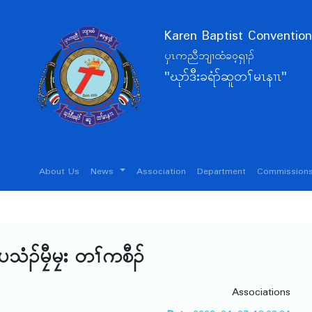
Karen Baptist Convention
ပှၤကညီဘျၢထံခဝ့ရှၢၣ်
"ဃုာ်ဒီးခရံာ်ဆူတၢ်မၤနၢၤ"
About Us
News
Association
Department
Commissions
ပသံၣ်မၠီမၠး တၢ်ကစီၣ်
Associations