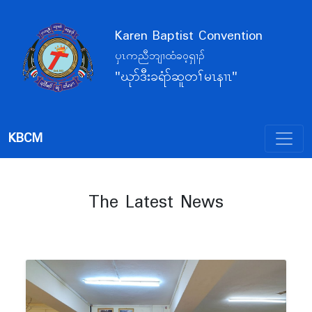
Karen Baptist Convention
ပှၤကညီဘျၢထံခဝ့ရှၢၣ်
"ဃုာ်ဒီးခရံာ်ဆူတၢ်မၤနၢၤ"
KBCM
The Latest News