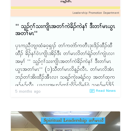
Leadership Promotion Department
'' သူၣ်ဂ့ၢ်သးကျိၤအတၢ်ကဲခိၣ်ကဲနၢ် ဒီးတၢ်မၤယွၤ
အတၢ်မၤ''
ၦၤကညီဘျၢထံခဝ့ရှၢၣ် တၢ်ကတဲာ်ကတီၤဒုးဒိၣ်ထီၣ်ထီ
ထီၣ် ခိၣ်နၢ်ဝဲၤကျိၤအိၣ်ဒီး တၢ်မၤလိတၢ်ရဲၣ်တၢ်ကျဲၤလၢ
အမ့ၢ် '' သူၣ်ဂ့ၢ်သးကျိၤအတၢ်ကဲခိၣ်ကဲနၢ် ဒီးတၢ်မၤ
ယွၤအတၢ်မၤ'' (၁)သီတၢ်မၤလိန့ၣ်လီၤ. တၢ်မၤလိအံၤ
ဘၣ်တၢ်အိးထီၣ်အီၤလၢ သရၣ်ကၠဲးဖရံၣ်လ့ အတၢ်ထုက
ဖၣ်န့ၣ်လီၤ. ၦၤလၢအဟ့ၣ်တၢ်သိၣ်လိမ့ၢ်ဝဲ သရၣ်မုၣ်ဒိၣ်
Read News
5 months ago
ဒီးကထၢၣ်စ့လွဲၢ်ဝါန့ၣ်လီၤ. တၢ်မၤလိအဆၢကတီၢ်မ့ၢ်
ဝဲ-ဂီၤ(၉း၃ဝ)တုၤ ဟါ (၄းဝဝ)နၣ်ရံၣ် ဒီးဘၣ်တၢ်မၤ
အီၤဖဲ လါမၢ်ရှး(၅)သီႇ ၂ဝ၂၆အနံၤ လၢ(၃၉၆)တၢ်အိၣ်
ဖှိၣ်ဒၢးန့ၣ်လီၤ. ၦၤကတိၤစံးဘျုး သရၣ်သိၣ်လိတၢ် မ့ၢ်ဝဲ
သရၣ်ဆၣ်ထူကီၢ် ဒီးတၢ်ထုကဖၣ်ဆၢဂ့ၤလၢ သရၣ်အဲၣ်