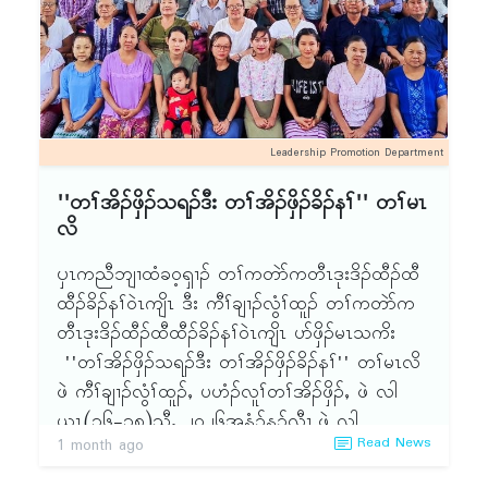
ၦၤဟဲထီၣ်တၢ်မၤလိခဲလၢ၁် အိၣ်ဝဲ (၂၆) ဂၤန့ၣ်လီၤ.
Leadership Promotion Department
''တၢ်အိၣ်ဖှိၣ်သရၣ်ဒီး တၢ်အိၣ်ဖှိၣ်ခိၣ်နၢ်'' တၢ်မၤ
လိ
ၦၤကညီဘျၢထံခဝ့ၡၢၣ် တၢ်ကတဲာ်ကတီၤဒုးဒိၣ်ထီၣ်ထီ
ထီၣ်ခိၣ်နၢ်ဝဲၤကျိၤ ဒီး ကီၢ်ချၢၣ်လွံၢ်ထူၣ် တၢ်ကတဲာ်က
တီၤဒုးဒိၣ်ထီၣ်ထီထီၣ်ခိၣ်နၢ်ဝဲၤကျိၤ ပာ်ဖှိၣ်မၤသကိး
''တၢ်အိၣ်ဖှိၣ်သရၣ်ဒီး တၢ်အိၣ်ဖှိၣ်ခိၣ်နၢ်'' တၢ်မၤလိ
ဖဲ ကီၢ်ချၢၣ်လွံၢ်ထူၣ်ႇ ပဟံၣ်လူၢ်တၢ်အိၣ်ဖှိၣ်ႇ ဖဲ လါ
ယူၤ(၁၆-၁၈)သီႇ ၂ဝ၂၆အနံၣ်န့ၣ်လီၤ.ဖဲ လါ
Read News
1 month ago
ယူၤ(၁၆)သီႇ ဂီၤ(၈)နၣ်ရံၣ် အိၣ်ဒီးတၢ်အိးထီၣ်တၢ်မၤ
လိ ခီဖျိတၢ်ဘူၣ်သကိးဘါသကိးတၢ်န့ၣ်လီၤ. သရၣ်ဒိၣ်