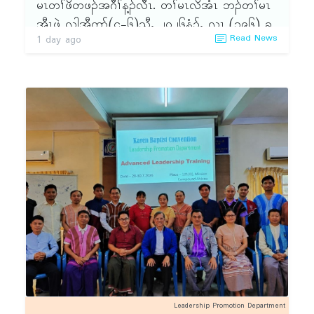
မၤတၢ်ဖိတဖၣ်အဂီၢ်န့ၣ်လီၤ. တၢ်မၤလိအံၤ ဘၣ်တၢ်မၤ
အီၤဖဲ လါအီကူာ်(၄-၆)သီႇ ၂ဝ၂၆နံၣ်ႇ လၢ (၃၉၆) ခ
Read News
1 day ago
ဝ့ၡၢၣ်တၢ်အိၣ်ဖှိၣ်ဒၢး ဒီးဘၣ်တၢ်သိၣ်လိအီၤလၢ သရၣ်
မုၣ်ဒိၣ်ဒီးကထၢၣ်လ့ထူ (ခဝ့ၡၢၣ်နဲၣ်ရွဲၣ်သဃဲၤ) န့ၣ်လီၤ.
ၦၤလၢအဟဲထီၣ်တၢ် မၤလိအိၣ်ဝဲ (၂၈)ဂၤ လၢ အမ့ၢ်
ဝဲၤလီၤၦၤမၤတၢ်ဖိတဖၣ်န့ၣ်လီၤ.
Leadership Promotion Department