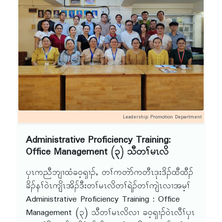
Leadership Promotion Department
Administrative Proficiency Training:
Office Management (၃) သီတၢ်မၤလိ
ၦၤကညီဘျၢထံခဝ့ၡၢၣ်ႇ တၢ်ကတဲာ်ကတီၤဒုးဒိၣ်ထီထီၣ်
ခိၣ်နၢ်ဝဲၤကျိၤအိၣ်ဒီးတၢ်မၤလိတၢ်ရဲၣ်တၢ်ကျဲၤလၢအမ့ၢ်
Administrative Proficiency Training : Office
Management (၃) သီတၢ်မၤလိလၢ ခဝ့ၡၢၣ်ဝဲၤလီၢ်ၦၤ