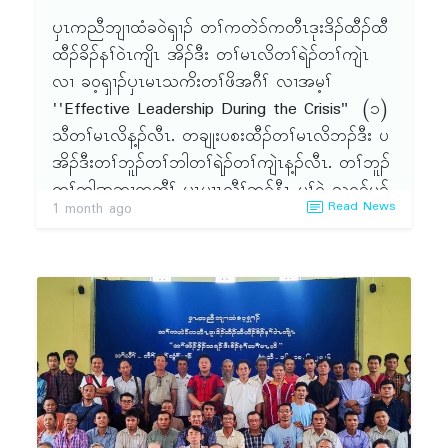
ၦၤကညီဘျၢထံခဝဲၡၢၣ် တၢ်ကတဲ၁်ကတီၤဒုးဒိၣ်ထီၣ်ထီ
ထီၣ်ခိၣ်နၢ်ဝဲၤကျိၤ အိၣ်ဒီး တၢ်မၤလိတၢ်ရဲၣ်တၢ်ကျဲၤ
လၢ ခဝ့ၡၢၣ်ၦၤမၤသကိးတၢ်ဖိအဂီၢ် လၢအမ့ၢ်
''Effective Leadership During the Crisis" (၁)
သီတၢ်မၤလိန့ၣ်လီၤ. တချုးပစးထီၣ်တၢ်မၤလိဘၣ်ဒီး ပ
အိၣ်ဒီးတၢ်ဘူၣ်တၢ်ဘါတၢ်ရဲၣ်တၢ်ကျဲၤန့ၣ်လီၤ. တၢ်ဘူၣ်
တၢ်ဘါအဆၢကတီၢ် ၦၤပၢၤလီၢ်ဆ့ၣ်နီၤ မ့ၢ်ဝဲ သရၣ်မုၣ်
Read News
1 month ago
မူယဲၢ်ဖီ( ၦၤနဲၣ်တၢ်)တၢ်ဟ့ၣ်ဂံၢ်ဘါခီဖျိ သရၣ်မုၣ်ဒိၣ်
ဒီးကထၢၣ်လ့ထူ(ခဝ့ၡၢၣ်နဲၣ်ရွဲၣ်သဃဲၤ) ဒီး တၢ်ထုက
ဖၣ်လၢ နီၢ်လ့လ့မၠ့းန့ၣ်လီၤ. တၢ်မၤလိအံၤ ဘၣ်တၢ်သိၣ်
လိၦၤလၢ သရၣ်မုၣ်ဒိၣ်မၠီမၠးဖီ (ခဝ့ၡၢၣ်နဲၣ်ရွဲၣ်သဃဲၤ)
န့ၣ်လီၤ. တၢ်မၤလိအဆၢကတီၢ်မ့ၢ်ဝဲ ဂီၤ (၉း၃ဝ) တုၤ
ဟါ (၃း၃ဝ)နၣ်ရံၣ် ဒီးဘၣ်တၢ်မၤအီၤဖဲ လါယူၤ ၂၄သီႇ
၂ဝ၂၆ အနံၤႇ လၢ (၃၉၆) တၢ်အိၣ်ဖှိၣ်ဒၢးန့ၣ်လီၤ. ၦၤ
ကတိၤစံးဘျုး သရၣ်သိၣ်လိတၢ်မ့ၢ်ဝဲ သရၣ်မုၣ်စ့ဘှ့ၤဖီ
ဒီး တၢ်ထုကဖၣ်ဆၢဂ့ၤလၢ သရၣ်မုၣ်တၢ်ဟ့ၣ်ဝါ န့ၣ်လီၤ.