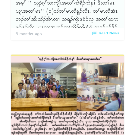
အမ့ၢ် '' သူၣ်ဂ့ၢ်သးကျိၤအတၢ်ကဲခိၣ်ကဲနၢ် ဒီးတၢ်မၤ
ယွၤအတၢ်မၤ'' (၁)သီတၢ်မၤလိန့ၣ်လီၤ. တၢ်မၤလိအံၤ
ဘၣ်တၢ်အိးထီၣ်အီၤလၢ သရၣ်ကၠဲးဖရံၣ်လ့ အတၢ်ထုက
ဖၣ်န့ၣ်လီၤ. ၦၤလၢအဟ့ၣ်တၢ်သိၣ်လိမ့ၢ်ဝဲ သရၣ်မုၣ်ဒိၣ်
Read News
5 months ago
ဒီးကထၢၣ်စ့လွဲၢ်ဝါန့ၣ်လီၤ. တၢ်မၤလိအဆၢကတီၢ်မ့ၢ်
ဝဲ-ဂီၤ(၉း၃ဝ)တုၤ ဟါ (၄းဝဝ)နၣ်ရံၣ် ဒီးဘၣ်တၢ်မၤ
အီၤဖဲ လါမၢ်ရှး(၅)သီႇ ၂ဝ၂၆အနံၤ လၢ(၃၉၆)တၢ်အိၣ်
ဖှိၣ်ဒၢးန့ၣ်လီၤ. ၦၤကတိၤစံးဘျုး သရၣ်သိၣ်လိတၢ် မ့ၢ်ဝဲ
သရၣ်ဆၣ်ထူကီၢ် ဒီးတၢ်ထုကဖၣ်ဆၢဂ့ၤလၢ သရၣ်အဲၣ်
ဘျုးန့ၣ်လီၤ. ၦၤဟဲထီၣ်တၢ်မၤလိခဲလၢာ် အိၣ်ဝဲ
(၁၇)ဂၤန့ၣ်လီၤ.