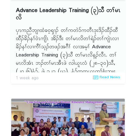
Advance Leadership Training (၃)သီ တၢ်မၤ
လိ
ၦၤကညီဘျၢထံခဝ့ၡၢၣ် တၢ်ကတဲ၁်ကတီၤဒုးဒိၣ်ထီၣ်ထီ
ထီၣ်ခိၣ်နၢ်ဝဲၤကျိၤ အိၣ်ဒီး တၢ်မၤလိတၢ်ရဲၣ်တၢ်ကျဲၤလၢ
ခိၣ်နၢ်လၢကီၢ်သ့ၣ်တဖၣ်အဂီၢ် လၢအမ့ၢ် Advance
Leadership Training (၃)သီ တၢ်မၤလိန့ၣ်လီၤ. တၢ်
မၤလိအံၤ ဘၣ်တၢ်မၤအီၤဖဲ လါယူၤလံ (၂၈-၃ဝ)သီႇ
(၂ဝ၂၆)နံၣ်ႇ ဖဲ ၁၂၁ (ဃ), နံၣ်တကယၤတၢ်စံးဘျုး
Read News
1 week ago
တၢ်သူၣ်ထီၣ်ႇ တၢ်အိၣ်ဖှိၣ်ဒၢးႇ အလူၣ်ႇ ဝ့ၢ်တကူၣ်န့ၣ်
လီၤ. ဖဲ လါယူၤလံ (၂၈) ဂီၤ (၈းဝဝ)နၣ်ရံၣ်ကတီၢ်
အိၣ်ဒီး တၢ်အိးထီၣ်တၢ်ဘူၣ်တၢ်ဘါ တၢ်ရဲၣ်တၢ်ကျဲၤႇ
ၦၤပၢၤလီၤဆ့ၣ်နီၤမ့ၢ် သရၣ်မုၣ်နီၢ်လ့လ့မၠ့းႇ ၦၤဟ့ၣ်တၢ်
ကစီၣ် ဒီးကထၢၣ်ယိၤအ့လးႇ ၦၤထုကဖၣ်တၢ်ဒီးဆိၣ်
ဂ့ၤပျၢ်တၢ်မ့ၢ် သရၣ်ဒိၣ်ယွၤဒုးမူန့ၣ်လီၤ. တၢ်သိၣ်လိတ
ဘျီအံၤ ၦၤသိၣ်လိတၢ်မ့ၢ် Dr.Ivan,Thara S.Nain