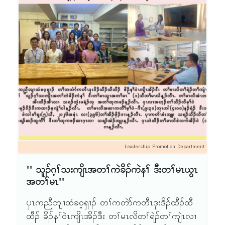
သရၣ်ဆၣ်ထူကီၢ် ဒီးတၢ်ထုကဖၣ်ဆၢဂ့ၤလၢ သရၣ်အဲၣ်
ဘျုးန့ၣ်လီၤ. ၦၤဟဲထီၣ်တၢ်မၤလိခဲလၢာ် အိၣ်ဝဲ
(၁၇)ဂၤန့ၣ်လီၤ.
Leadership Promotion Department
'' သူၣ်ဂ့ၢ်သးကျိၤအတၢ်ကဲခိၣ်ကဲနၢ် ဒီးတၢ်မၤယွၤ
အတၢ်မၤ''
ၦၤကညီဘျၢထံခဝ့ရှၢၣ် တၢ်ကတဲာ်ကတီၤဒုးဒိၣ်ထီၣ်ထီ
ထီၣ် ခိၣ်နၢ်ဝဲၤကျိၤအိၣ်ဒီး တၢ်မၤလိတၢ်ရဲၣ်တၢ်ကျဲၤလၢ