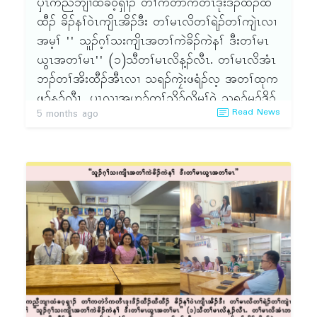
ၦၤကညီဘျၢထံခဝ့ရှၢၣ် တၢ်ကတဲာ်ကတီၤဒုးဒိၣ်ထီၣ်ထီ
ထီၣ် ခိၣ်နၢ်ဝဲၤကျိၤအိၣ်ဒီး တၢ်မၤလိတၢ်ရဲၣ်တၢ်ကျဲၤလၢ
အမ့ၢ် '' သူၣ်ဂ့ၢ်သးကျိၤအတၢ်ကဲခိၣ်ကဲနၢ် ဒီးတၢ်မၤ
ယွၤအတၢ်မၤ'' (၁)သီတၢ်မၤလိန့ၣ်လီၤ. တၢ်မၤလိအံၤ
ဘၣ်တၢ်အိးထီၣ်အီၤလၢ သရၣ်ကၠဲးဖရံၣ်လ့ အတၢ်ထုက
ဖၣ်န့ၣ်လီၤ. ၦၤလၢအဟ့ၣ်တၢ်သိၣ်လိမ့ၢ်ဝဲ သရၣ်မုၣ်ဒိၣ်
Read News
5 months ago
ဒီးကထၢၣ်စ့လွဲၢ်ဝါန့ၣ်လီၤ. တၢ်မၤလိအဆၢကတီၢ်မ့ၢ်
ဝဲ-ဂီၤ(၉း၃ဝ)တုၤ ဟါ (၄းဝဝ)နၣ်ရံၣ် ဒီးဘၣ်တၢ်မၤ
အီၤဖဲ လါမၢ်ရှး(၅)သီႇ ၂ဝ၂၆အနံၤ လၢ(၃၉၆)တၢ်အိၣ်
ဖှိၣ်ဒၢးန့ၣ်လီၤ. ၦၤကတိၤစံးဘျုး သရၣ်သိၣ်လိတၢ် မ့ၢ်ဝဲ
သရၣ်ဆၣ်ထူကီၢ် ဒီးတၢ်ထုကဖၣ်ဆၢဂ့ၤလၢ သရၣ်အဲၣ်
ဘျုးန့ၣ်လီၤ. ၦၤဟဲထီၣ်တၢ်မၤလိခဲလၢာ် အိၣ်ဝဲ
(၁၇)ဂၤန့ၣ်လီၤ.