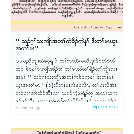
Leadership Promotion Department
'' သူၣ်ဂ့ၢ်သးကျိၤအတၢ်ကဲခိၣ်ကဲနၢ် ဒီးတၢ်မၤယွၤ
အတၢ်မၤ''
ၦၤကညီဘျၢထံခဝ့ရှၢၣ် တၢ်ကတဲာ်ကတီၤဒုးဒိၣ်ထီၣ်ထီ
ထီၣ် ခိၣ်နၢ်ဝဲၤကျိၤအိၣ်ဒီး တၢ်မၤလိတၢ်ရဲၣ်တၢ်ကျဲၤလၢ
အမ့ၢ် '' သူၣ်ဂ့ၢ်သးကျိၤအတၢ်ကဲခိၣ်ကဲနၢ် ဒီးတၢ်မၤ
ယွၤအတၢ်မၤ'' (၁)သီတၢ်မၤလိန့ၣ်လီၤ. တၢ်မၤလိအံၤ
ဘၣ်တၢ်အိးထီၣ်အီၤလၢ သရၣ်ကၠဲးဖရံၣ်လ့ အတၢ်ထုက
ဖၣ်န့ၣ်လီၤ. ၦၤလၢအဟ့ၣ်တၢ်သိၣ်လိမ့ၢ်ဝဲ သရၣ်မုၣ်ဒိၣ်
Read News
5 months ago
ဒီးကထၢၣ်စ့လွဲၢ်ဝါန့ၣ်လီၤ. တၢ်မၤလိအဆၢကတီၢ်မ့ၢ်
ဝဲ-ဂီၤ(၉း၃ဝ)တုၤ ဟါ (၄းဝဝ)နၣ်ရံၣ် ဒီးဘၣ်တၢ်မၤ
အီၤဖဲ လါမၢ်ရှး(၅)သီႇ ၂ဝ၂၆အနံၤ လၢ(၃၉၆)တၢ်အိၣ်
ဖှိၣ်ဒၢးန့ၣ်လီၤ. ၦၤကတိၤစံးဘျုး သရၣ်သိၣ်လိတၢ် မ့ၢ်ဝဲ