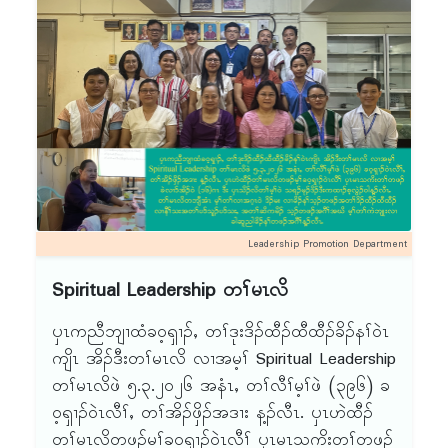
ဘျုးန့ၣ်လီၤ. ၦၤဟဲထီၣ်တၢ်မၤလိခဲလၢာ် အိၣ်ဝဲ
(၁၇)ဂၤန့ၣ်လီၤ.
Leadership Promotion Department
Spiritual Leadership တၢ်မၤလိ
ၦၤကညီဘျၢထံခဝ့ၡၢၣ်ႇ တၢ်ဒုးဒိၣ်ထီၣ်ထီထီၣ်ခိၣ်နၢ်ဝဲၤ
ကျိၤ အိၣ်ဒီးတၢ်မၤလိ လၢအမ့ၢ် Spiritual Leadership
တၢ်မၤလိဖဲ ၅.၃.၂ဝ၂၆ အနံၤႇ တၢ်လီၢ်မ့ၢ်ဖဲ (၃၉၆) ခ
ဝ့ၡၢၣ်ဝဲၤလီၢ်ႇ တၢ်အိၣ်ဖှိၣ်အဒၢး န့ၣ်လီၤ. ၦၤဟဲထီၣ်
တၢ်မၤလိတဖၣ်မ့ၢ်ခဝ့ၡၢၣ်ဝဲၤလီၢ် ၦၤမၤသကိးတၢ်တဖၣ်