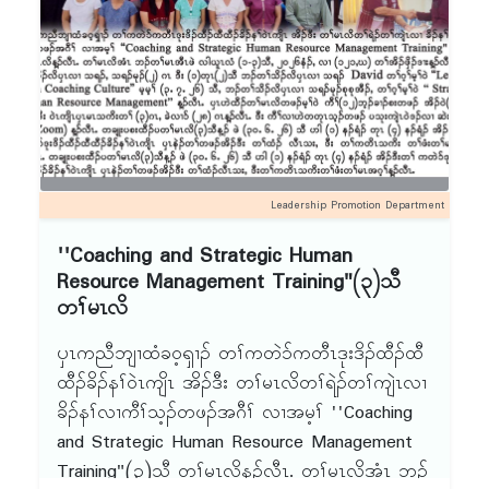
Than န့ၣ်လီၤ. ၦၤဟဲထီၣ်တၢ်မၤလိတဖၣ်မ့ၢ်ဝဲ
ကီၢ်(၁၂)ဘ့ၣ် ခၢၣ်စးတဖၣ် အိၣ်ဝဲ (၁၈)ဂၤ ဃု၁်ဒီးဝဲၤ
ကျိၤၦၤမၤသကိးတၢ် (၄)ဂၤႇ ခဲလၢ၁် (၂၂) ဂၤန့ၣ်လီၤ.
တၢ်သိၣ်လိဝံၤဒီး ဖဲလါယူၤလံ (၃ဝ) ဟါ(၄းဝဝ)နၣ်ရံၣ်
အိၣ်ဒီးတၢ်မၤလၤကပီၤဒီး တၢ်ဘူၣ်တၢ်ဘါ
တၢ်ရဲၣ်တၢ်ကျဲၤန့ၣ်လီၤ.
Leadership Promotion Department
''Coaching and Strategic Human
Resource Management Training"(၃)သီ
တၢ်မၤလိ
ၦၤကညီဘျၢထံခဝ့ၡၢၣ် တၢ်ကတဲ၁်ကတီၤဒုးဒိၣ်ထီၣ်ထီ
ထီၣ်ခိၣ်နၢ်ဝဲၤကျိၤ အိၣ်ဒီး တၢ်မၤလိတၢ်ရဲၣ်တၢ်ကျဲၤလၢ
ခိၣ်နၢ်လၢကီၢ်သ့ၣ်တဖၣ်အဂီၢ် လၢအမ့ၢ် ''Coaching
and Strategic Human Resource Management
Training"(၃)သီ တၢ်မၤလိန့ၣ်လီၤ. တၢ်မၤလိအံၤ ဘၣ်