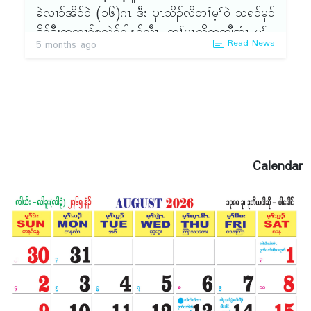
ခဲလၢ၁်အိၣ်ဝဲ (၁၆)ဂၤ ဒီး ၦၤသိၣ်လိတၢ်မ့ၢ်ဝဲ သရၣ်မုၣ်
ဒိၣ်ဒီးကထၢၣ်စ့လွဲၣ်ဝါန့ၣ်လီၤ. တၢ်မၤလိတဘျီအံၤ မ့ၢ်
Read News
5 months ago
တၢ်လၢအဂ့ၤဝဲ ဒိၣ်မး လၢခိၣ်နၢ်သ့ၣ်တဖၣ်အတၢ်ဒိၣ်
ထီၣ် ထီထီၣ်လၢနီၢ်သးအတၢ်ပ၁်သူၣ်ပ၁်သးႇ အတၢ်ဆိ
ကမိၣ် သ့ၣ်တဖၣ်အဂီၢ်အဃိ မ့ၢ်တၢ်ကဲဘျုးလၢ ခါဆူ
ညါခိၣ်နၢ်တဖၣ်အဂီၢ်န့ၣ်လီၤ.
Calendar