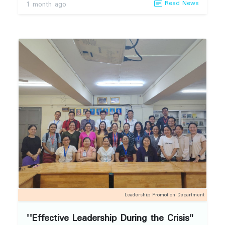
Read News
တၢ်မၤအီၤဖဲ လါယူၤလံ (၁-၃)သီႇ ၂ဝ၂၆နံၣ်ႇ လၢ
1 month ago
(၁၂၁ီ) တၢ်အိၣ်ဖှိၣ်ဒၢးန့ၣ်လီၤ. ဘၣ်တၢ်သိၣ်လိၦၤလၢ
သရၣ်ႇ သရၣ်မုၣ် (၂) ဂၤ ဒီး (၁)တုၤ(၂)သီ ဘၣ်တၢ်
သိၣ်လိၦၤလၢ သရၣ် David တၢ်ဂ့ၢ်မ့ၢ်ဝဲ ''Coaching
and Strategic Human Resource Management
Training" မ့မ့ၢ် (၃.၇.၂၆) သီႇ ဘၣ်တၢ်သိၣ်လိၦၤလၢ
သရၣ်မုၣ်စုစုအီၣ်ႇ တၢ်ဂ့ၢ်မ့ၢ်ဝဲ ''Strategic Human
Resource Management'' န့ၣ်လီၤ. ၦၤဟဲထီၣ်တၢ်မၤ
လိတဖၣ်မ့ၢ်ဝဲ ကီၢ်(၁၂)ဘ့ၣ် ခၢၣ်စးတဖၣ် အိၣ်ဝဲ
(၂၅)ဂၤ ဃု၁်ဒီးဝဲၤကျိၤၦၤမၤသကိးတၢ် (၃)ဂၤႇ ခဲ
လၢ၁် (၂၈) ဂၤန့ၣ်လီၤ. ဒီး ကီၢ်လၢဟဲတတုၤသ့ၣ်တဖၣ်
ပသုးကျဲၤဝဲဒၣ်လၢ ဆဲးကျိးန့ၢ်တီၤ (zoom) န့ၣ်လီၤ.
တချုးပစးထီၣ်ပတၢ်မၤလိ(၃)သီန့ၣ် ဖဲ (၃ဝ.၆.၂၆) သီ
ဟါ (၁) နၣ်ရံၣ် တုၤ (၄) နၣ်ရံၣ် အိၣ်ဒီး တၢ်ကတဲ၁်
ဒုးဒိၣ်ထီၣ်ထီထီၣ်ခိၣ်နၢ်ဝဲၤကျိၤ ၦၤနဲၣ်တၢ်တဖၣ်အိၣ်ဒီး
Leadership Promotion Department
တၢ်ထံၣ် လီၤသးႇ ဒီး တၢ်ကတိၤသကိးတၢ်ဖံးတၢ်မၤအ
''Effective Leadership During the Crisis"
ဂ့ၢ်န့ၣ်လီၤ.