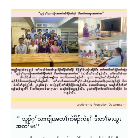
ဒီးကထၢၣ်မိစဲးသ့ ဟ့ၣ်တၢ်သိၣ်လိဘၣ်ထွဲ ''တၢ်အိၣ်ဖှိၣ်
သရၣ်မူဒါဒီး ခိၣ်နၢ်မူဒါ''
သရၣ်မုၣ်ဒိၣ်ဒီးကထၢၣ်လ့ထူ ''သူၣ်ဂ့ၢ်သးကျိၤအတၢ်
ကဲခိၣ်ကဲနၢ်ဒီး တၢ်မၤယွၤအတၢ်မၤ'' ဒီး သရၣ်ဒိၣ်စၢ်
ဟ့ၣ်ဂ့ၤ ''တၢ်အိၣ်ဖှိၣ်အမူးအရၤ''တဖၣ်န့ၣ်လီၤ.ပျၢ်က့ၤ
တၢ်မၤလိတဘျီအံၤဖဲ လါယူၤ(၁၈)သီႇ ဟါ(၄)နၣ်ရံၣ်
န့ၣ်လီၤ. ၦၤဟဲထီၣ်တၢ်မၤလိခဲလၢာ်အိၣ်ဝဲ(၇၆)ဂၤန့ၣ်
လီၤ.
Leadership Promotion Department
'' သူၣ်ဂ့ၢ်သးကျိၤအတၢ်ကဲခိၣ်ကဲနၢ် ဒီးတၢ်မၤယွၤ
အတၢ်မၤ''