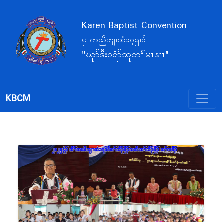
Karen Baptist Convention
ပှၤကညီဘျၢထံခဝ့ရှၢၣ်
"ဃုာ်ဒီးခရံာ်ဆူတၢ်မၤနၢၤ"
KBCM