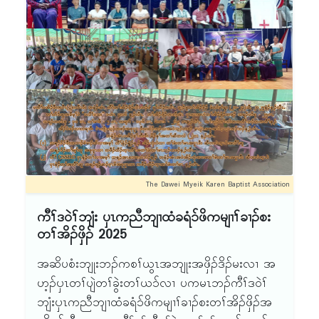
ကွၢ်ဆၢၣ်မဲာ်တၢ်တတၢးတနါတဖၣ်စ့ၢ်ကီးန့ၣ်လီၤ. ဝဲၤလီၢ်
ခိၣ်နၢ်တနီၤ တုၤအိၣ်ဆူန့ၢ်ပၠံၣ်တီၣ် တၢ်ရ့လိာ်မုာ်လိာ်က
မံးတံာ်ဖဲ လါအ့ဖြ့ၣ်(၁၂-၁၃)သီႇ ၂ဝ၂၅နံၣ်ႇ ဆူဝ့ၢ်မါတ
လ့ဒီး နစၤရံးတၢ်အိၣ်ဖှိၣ်ဖဲ လါအ့ဖြ့ၣ်(၁၇-၁၈)သီႇ
၂ဝ၂၅နံၣ်န့ၣ်ထံၣ်လိာ် ဒီးတၢ်အိၣ်ဖှိၣ်ဖိဟံၣ်ဒူၣ်တနီၤလၢ
အိၣ်ဆိးလီၢ်ဟးဂီၤႇ တၢ်ပီးတၢ်လီလီၤမၣ်ႇ ဟ့ၣ်ဖိဃီဖိ
လီၤမၣ်အဂီၢ် ပာ်ဖျါတၢ်အဲၣ်တၢ်သးအိၣ်ဆီၣ်ထဲမွၤစၢၤ
တၢ်ပီးတၢ်လီဒီးတၢ်မၤဘူၣ်န့ၣ်လီၤ. ဘူၣ်သကိးဘါသကိး
ယွၤႇ အိၣ်ဒီးတၢ်ကတိၤဟ့ၣ်ဂံၢ်ဟ့ၣ်ဘါႇ တၢ်ကတိၤဟ့ၣ်
The Dawei Myeik Karen Baptist Association
ကူၣ်ဟ့ၣ်ဖးလိာ်သးႇ ထုကဖၣ်ဆၢဂ့ၤလိာ်သးန့ၣ်လီၤ.
အိၣ်စ့ၢ်ကီးဒီး မုာ်သးမၤကလီကရူၢ်သုးကျဲၤမၤဂ့ၤမၤစၢၤ
ကီၢ်ဒဝဲၢ်ဘျံး ၦၤကညီဘျၢထံခရံ၁်ဖိကမျၢၢ်ခၢၣ်စး
ဟီၣ်ခိၣ်ဟူးတၢ်ဘၣ်ဒိဘၣ်ထံးအဂီၢ် မၤစၢၤကီၢ်ထးခီတၢ်
တၢ်အိၣ်ဖှိၣ် 2025
အိၣ်ဖှီၣ်တနီၤ တၢတဘျီဖဲ လါအ့့ဖြ့ၣ်(၄-၁၂)သီႇ ခံ
အဆိပစံးဘျုးဘၣ်ကစၢ်ယွၤအဘျုးအဖှိၣ်ဒိၣ်မးလၢ အ
ဘျီတဘျီဖဲလါအ့ဖြ့ၣ်(၁၁-၂၅) ၂ဝ၂၅နံၣ်န့ၣ်လီၤ.
ဟ့ၣ်ၦၤတၢ်ပျဲတၢ်ခွဲးတၢ်ယ၁်လၢ ပကမၤဘၣ်ကီၢ်ဒဝဲၢ်
ဘျံးၦၤကညီဘျၢထံခရံ၁်ဖိကမျၢၢ်ခၢၣ်စးတၢ်အိၣ်ဖှိၣ်အ