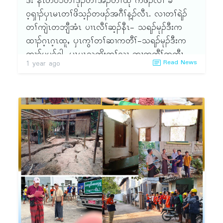
ဒီး နံၤတဝ၁်တၢ်ဒုၣ်တၢ်အီၣ်တၢ်ထု ကဖၣ်လၢ ခ
ဝ့ၡၢၣ်ၦၤမၤတၢ်ဖိသ့ၣ်တဖၣ်အဂီၢ်န့ၣ်လီၤ. လၢတၢ်ရဲၣ်
တၢ်ကျဲၤတဘျီအံၤ ပၢၤလီၢ်ဆ့ၣ်နီၤ- သရၣ်မုၣ်ဒီးက
ထၢၣ်ဂ့ၤဂ့ၤထူႇ ၦၤကွၢ်တၢ်ဆၢကတီၢ်-သရၣ်မုၣ်ဒီးက
ထၢၣ်မုမုၣ်ဝါႇ ၦၤမၤသကိးတၢ်လၢ ဆၢကတီၢ်တတီၤ
Read News
1 year ago
ဘၣ်တတီၤန့ၣ် မ့ၢ်ဝဲၤကျိၤ(၁၄)ကျိၤႇ ၦၤနဲၣ်တၢ်/ၦၤနဲၣ်
တၢ်သဃဲၤသ့ၣ်တဖၣ်န့ၣ်လီၤ. ၦၤလၢအဟဲမၤသကိးတၢ်
တဖၣ်အိၣ်ဝဲအဂၤ (၆ဝ)ဘျဲၣ်န့ၣ်လီၤ. တၢ်ရဲၣ်တၢ်ကျဲၤ
အံၤအိၣ်ဒီး တၢ်ထုကဖၣ် ဆၢဂ့ၤဆၢဝါႇ သ့ၣ်နီၣ်ထုက
ဖၣ်သကိးလၢ ကီၢ်/လံ၁်စီဆှံကၠိသ့ၣ်တဖၣ်အဂီၢ်ႇ တၢ်
အိၣ်ဖှိၣ် ဖိလံၤပျဲၢ်ဘီၣ်သ့ၣ်တဖၣ်အဂီၢ်အဃိ ပထံၣ်ဘၣ်
လၢအမ့ၢ်တၢ်ရဲၣ်တၢ်ကျဲၤအံၤ ကဲထီၣ်တၢ်ဘျုးတၢ်ဖှိၣ်
လၢအအိၣ်ဒီး အထုးအစီလၢပမၤသကိးဘၣ်တၢ်န့ၣ်လီၤ.
လၢခံကတၢၢ်န့ၣ်အိၣ်ဒီး တၢ်ပ၁်စီဆှံသး တၢ်ဘါအဃိ ပ
နၢ်ဟူဘၣ်တၢ်ကစီၣ်အမု၁်လၢ သရၣ်မုၣ်ၡံထၣ်ဖီ(ကျိၣ်စ့
ဒီးတၢ်စုလီၢ်ခီၣ်ခိၣ်ဝဲၤကျိၤႇ ၦၤနဲၣ်တၢ်)န့ၣ်လီၤ.