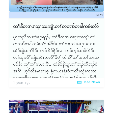
News
တၢ်ဒီတဒၢပၢဆှၢသုးကျဲၤတၢ်တတၢာ်တနါကမံးတံာ်
ၦၤကညီဘျၢထံခဝ့ၡၢၣ်ႇ တၢ်ဒီတဒၢပၢဆှၢသုးကျဲၤတၢ်
တတၢာ်တနါကမံးတံာ်အိၣ်ဒီး တၢ်သုးကျဲၤမၤဂ့ၤမၤစၢၤ
ဆီၣ်ထွဲဆူကီၢ်ဒီး တၢ်အိၣ်ဖှိၣ်လၢ ဘၣ်ကွၢ်ဆၢၣ်မဲာ်ဒီး
တၢ်သုးလီၢ်ကျဲတစိၤတလီၢ်ခီဖျိ ထံကီၢ်တၢ်ဒုးတၢ်ယၤတ
ဖၣ်ဒီး ယုၢ်တၢ်မၤဟးဂီၤႇ ထံဒိၣ်နိယွၤတၢ်ဘၣ်ကီဘၣ်ခဲ
အဂီၢ် ဟ့ၣ်လီၤမၤစၢၤစ့ ခွံကယၤနွံဆံကလီၤလွံၢ်ကလး
သၢကထိသၢကယၤတဆံနွံဘး)ဖဲ၂ဝ၂၄နံၣ်အပူၤန့ၣ်လီၤ.
Read News
1 year ago
ဖဲ၂ဝ၂၅နံၣ်ႇ နံၣ်ခီၣ်ထံးတုၤလါအ့ဖြ့ၣ်(၂၃)သီစ့စရီအိၣ်ဝဲ
အသိး သုးကျဲၤဆှၢလီၤမၤစၢၤဘၣ်တၢ်မၤဂ့ၤမၤစၢၤဆူ
ကီၢ်ဒီးတၢ် အိၣ်ဖှိၣ်လၢစ့ သၢကယၤခံကလီၤလွံၢ်ကလီၤ
ဃိးကလးယဲၢ်ကယၤဘး န့ၣ်လီၤ. ဒ်န့ၣ်အသိး မၤစၢၤ
ဆီၣ်ထဲတွၢ်ကူတၢ်သိးႇ တၢ်အီၣ် တၢ်အီဆူ ကီၢ်လၢဘၣ်