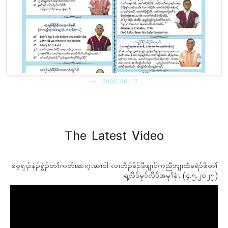
2026-06-17
The Latest Video
ခဝ့ၡၢၣ်နဲၣ်ရွဲၣ်တၢ်ကတိၤဆၢဂ့ၤဆၢဝါ လၢဟီၣ်ခိၣ်ဒီဖျၢၣ်ကညီဘျၢထံခရံ၁်ဖိတၢ်
ရ့လိ၁်မု၁်လိ၁်အမုၢ်နံၤ (၄.၅.၂ဝ၂၅)