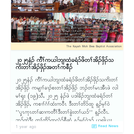
The Kayah Moh Bwa Baptist Association
၂ဝ၂၅နံၣ် ကီၢ်ကယါဘျၢထံခရံ၁်ဖိတၢ်အိၣ်ဖှိၣ်သ
ကိးတၢ်အိၣ်ဖှိၣ်အတၢ်ကစီၣ်
၂ဝ၂၅နံၣ် ကီၢ်ကယါဘျၢထံခရံ၁်ဖိတၢ်အိၣ်ဖှိၣ်သကိးတၢ်
အိၣ်ဖှိၣ် ကမျၢၢ်ခၢၣ်စးတၢ်အိၣ်ဖှိၣ် ဘၣ်တၢ်မၤအီၤဖဲ လါ
မၢ်ၡး (၁၉)သီႇ ၂ဝ၂၅ နံၣ်ဖဲ ပဒါခိၣ်ဘျၢထံခရံ၁်တၢ်
အိၣ်ဖှိၣ်ႇ ကစၢၢ်ဂံၢ်ထံးကဝီၤ ဒီးတၢ်တိ၁်ထူ န့ၣ်မ့ၢ်ဝဲ
''ၦ့ၤက့ၤတၢ်ဆၢကတီၢ်ဒီးတၢ်ခွဲးတၢ်ယ၁်'' န့ၣ်လီၤ.
ဘၣ်ထွဲဒီး တၢ်တိ၁်ထူလံ၁်စီဆှံ န့ၣ်မ့ၢ်ဝဲဒၣ် ယၡါယၤ
Read News
1 year ago
၅၅း၆ႇ အ့း ၅း၁၆ႇ ယိၤ၁၂း၂၆ န့ၣ်လီၤ. ကမျၢၢ်ခၢၣ်စး