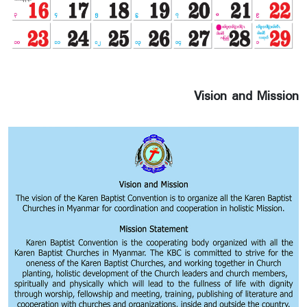
တၢ်ဘါန့ၣ်လီၤ. ၦၤပၢၤလီၢ်ဆ့ၣ်နီၤ-သရၣ်ဒိၣ်န့ၢ်စ့ႇ တၢ်
ကစီၣ်-သရၣ်ဂ့ၤထူႇ တၢ်ထုကဖၣ်လၢ သရၣ်ဒိၣ်အဲၣ်ထူ
အူႇ ဆိၣ်ဂ့ၤပျၢ်တၢ်လၢ သရၣ်ဒိၣ်ဆၢဆၢ န့ၣ်လီၤ.
၂၂.၃.၂ဝ၂၅ႇ ဂီၤ (၇းဝဝ)နၣ်ရံၣ် အိၣ်ဒီး တၢ်သးခုက
စီၣ်ဝဲၤကျိၤတၢ်ဘါန့ၣ်လီၤ.ၦၤပၢၤလီၢ်ဆ့ၣ်နီၤ-သရၣ်ဒိၣ်
ဘ့ၤဒးႇ ၦၤဟ့ၣ်တၢ်ကစီၣ်-သရၣ်ဒိၣ်ယွၤဒုးမူ(ခဝ့ၡၢၣ်
Vision and Mission
နဲၣ်ရွဲၣ်)ႇ တၢ်ထုကဖၣ်လၢ သရၣ်စၤလမိၣ်ဒီး ဆိၣ်ဂ့ၤ
ပျၢ်တၢ်လၢ သရၣ်ဒိၣ်လၢၢ်မူ န့ၣ်လီၤ. တၢ်ဘါကတီၢ်အိၣ်
စ့ၢ်ကီးဒီး တၢ်မၤလၤကပီၤတၢ်မၢဖိ မၤတၢ်ၦဲၤထိၣ် (၁ဝ)
နံၣ်တဖၣ်န့ၣ်လီၤ. ဟါ (၂းဝဝ)နၣ်ရံၣ် အိၣ်ဒီးတၢ်မၤလၤ
ကပီၤကဝီၤႇ တၢ်အိၣ်ဖှိၣ်ႇ ၦၤတဂၤဘၣ်တဂၤန့ၣ်လီၤ.ၦၤ
ပၢၤလီၢ်ဆ့ၣ်နီၤ-သရၣ်ဒိၣ် လ့မီႇ တၢ်ထုကဖၣ်-သရၣ်
ဒိၣ်ယွၤဒုးမူ(ခဝ့ၡၢၣ်နဲၣ်ရွဲၣ်)ႇ ဆိၣ်ဂ့ၤပျၢ်တၢ်-သရၣ်ဒိၣ်
ဝဲလ်ဒၢၣ် န့ၣ်လီၤ.
၂၃.၃.၂ဝ၂၅ႇ ဂီၤ(၇းဝဝ)နၣ်ရံၣ် တၢ်ဘါကတီၢ် ၦၤပၢၤ
လီၢ်ဆ့ၣ်နီၤ-သရၣ်ဒိၣ်အဲၣ်ဝါခၠံး(ကီၢ်ခိၣ်စၢၤ)ႇ တၢ်က
စီၣ်- သရၣ်ဒိၣ်ဒီးကထၢၣ်အီနၢၣ်ညိၣ်ႇ တၢ်ထုကဖၣ်-သ