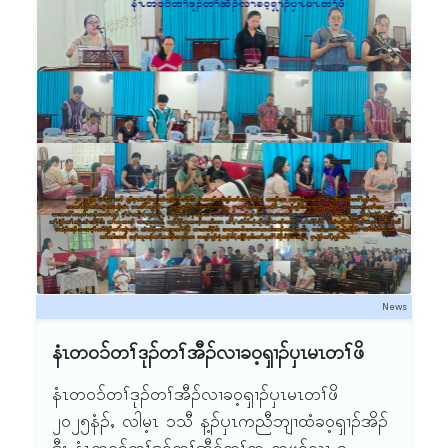
လီၤလၢ ဆဲးကျိးန့ၢ်တီၤသ့ ဒ်လ၁်အံၤအသိးန့ၣ်လီၤ.
Zoom ID – 4662061813
Passcode – kbcdyw1955
News
နံၤတဝ၁်တၢ်ဒုၣ်တၢ်အီၣ်လၢခဝ့ၡၢၣ်ၦၤမၤတၢ်ဖိ
နံၤတဝ၁်တၢ်ဒုၣ်တၢ်အီၣ်လၢခဝ့ၡၢၣ်ၦၤမၤတၢ်ဖိ
၂ဝ၂၅နံၣ်ႇ လါမ့ၤ ၁သီ န့ၣ်ၦၤကညီဘျၢထံခဝ့ၡၢၣ်အိၣ်