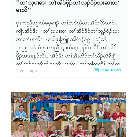
''တၢ်သ့ပၢဆှၢ တၢ်အိၣ်ဖှိၣ်တၢ်သူၣ်ဝံၣ်သးဆၢတၢ်
ဘၣ်အဝဲသ့ၣ်ႇ ပပ၁်ဂံၢ်ပ၁်ဘါဘၣ်အဝဲသ့ၣ်ထီဘိလၢ ပ
မၤလိ''
ကီၢ်အတၢ်ဖံးတၢ်မၤအပူၤႇ ဒီးလၢ ပကီၢ်တၢ်ဖံးတၢ်မၤအ
ပူၤစ့ၢ်ကီး ပဆၢဒီးမုၢ်လၢ်လၢ ကဟ့ၣ်ကူၣ်ဟ့ၣ်ဖးဘၣ်ၦၤႇ
ၦၤကညီဘျၢထံခဝ့ၡၢၣ် တၢ်ဘၣ်ထွဲတုၤအိၣ်လိာ်သးဝဲၤ
ဒီးဟ့ၣ်ဂံၢ်ဟ့ၣ်ဘါဘၣ်ၦၤထီဘိန့ၣ်လီၤ.
ကျိၤအိၣ်ဒီး ''တၢ်သ့ပၢဆှၢ တၢ်အိၣ်ဖှိၣ်တၢ်သူၣ်ဝံၣ်သး
ဆၢတၢ်မၤလိ'' ဖဲလါဖ့းဘြူၤအါရံၤ(၁၉-၂၁)သီႇ
၂ဝ၂၅အနံၤဖဲ ၦၤကညီဘျၢထံခဝ့ၡၢၣ်ဝဲၤလီၢ် တၢ်အိၣ်
ဖှိၣ်အဒၢးန့ၣ်လီၤ. အိၣ်ဒီး တၢ်အိးထီၣ်တၢ်သိၣ်လိခီဖျိ
တၢ်ဘူၣ်သကိးဘါသကိးယွၤလီၤ. တၢ်ဘါကတီၢ် တၢ်က
Read News
1 year ago
စီၣ်ဘၣ်တၢ်ဟ့ၣ်ခီဟ့ၣ်နီၤလၢ သရၣ်မုၣ်ၡံထၣ်ဖီ(ၦၤပၢၤ
စ့ႇ ၦၤကညီဘျၢထံခဝ့ၡၢၣ်)န့ၣ်လီၤ. တၢ်မၤလိတၢတသီ
ဘၣ်တၢ်ဟ့ၣ်ခီဟ့ၣ်နီၤတၢ်လၢ သရၣ်မုၣ်စဲလံၣ်အီၣ်ႇ ခံ
သီတသီလၢ သရၣ်ဒိၣ်တီသးဖှံ ဒီးသၢသီတသီလၢ သ
ရၣ်မုၣ်ဒီးကထၢၣ်ဖဲပလဲတဖၣ်န့ၣ်လီၤ. ကီၢ်လၢဟဲထီၣ်
တၢ်မၤလိတဖၣ်မ့ၢ်ဝဲ- ကီၢ်တကူၣ်ႇ ကီၢ်ပကိတကူၣ်ႇ
ကီၢ်မၠီမၠးႇ ကီၢ်ပသံၣ်မၠီမၠးႇ ကီၢ်တီအူပကူႇ ကီၢ်တီအူသၣ်
တီၣ်ဘှဲမိၤၦၤႇ တီအူကီၢ်ကဲၤခၢၣ်ကဲၤဘါႇ ကီၢ်ဒဝဲၣ်-