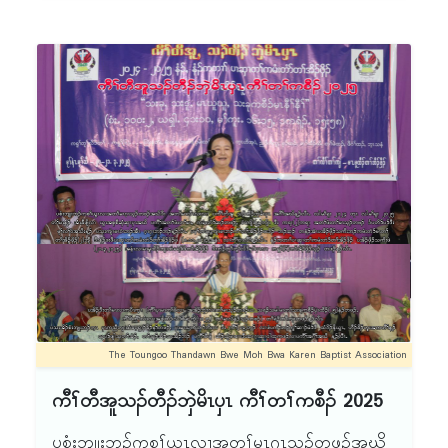
တၢ်အိၣ်ဖှိၣ်တဘျီအံၤ ၦၤဆဲးလီၤမံၤ အိၣ်ဝဲဒၣ် (၂၆၉)
ဂၤ န့ၣ်လီၤ. တၢ်အိၣ်ဖှိၣ်တဘျီအံၤ မၤလၤကပီၤဘၣ်
ခိၣ်နၢ်မၤတ့ၢ်တၢ် တဖၣ်လၢအမ့ၢ် (၁) သရၣ်မုၣ်အဲၣ်က
ပြုၢ်ဖီ (ကီၢ်နဲၣ်ရွဲၣ်သဃဲၤမၤတ့ၢ်တၢ်) (၂)သရၣ်မုၣ်အ့
ဖြ့ၣ်ထူ (ကီၢ်ပိ၁်မုၣ်ဝဲၤကျိၤၦၤနဲၣ်တၢ်) (၃)ဖှိၣ်စၢၤ-ဘၢ
ကၢၣ် (ဒံမီးဆိၣ်ကဝီၤနဲၣ်ရွဲၣ်) သ့ၣ်တဖၣ် န့ၣ်လီၤ. စံၣ်
ညီၣ်အၢၣ်လီၤပ၁်ဂၢၢ်ပ၁်ကျၢၤဝဲ ဃုထၢထီၣ်ခိၣ်နၢ်သီက
မံးတံ၁်ခိၣ် သရၣ်မုၣ်လ့ဒယၢၣ်အလီၢ် ဃုထၢထီၣ်ဝဲ သ
ရၣ်ဒိၣ်ဘီရိတဘျီဃီ ဒ်အမ့ၢ်တိ၁်လီၤကမံးတံ၁်ခိၣ် န့ၣ်
လီၤ. စဲးစ့ခိၣ်ဖှိၣ်စၢၤစိဖီအလီၢ် ဃုထၢ ထီၣ်ဝဲသရၣ်မုၣ်
မ့ၤစၣ်ဒၣ်ကၠီၣ် လၢစဲးစ့ခိၣ်အလီၢ်ဒီး ဃုထၢထီၣ်သရၣ်
မုၣ်သ့သူၣ်စၣ်ဒ် ၦၤစဲးစ့အသီတဂၤ အသိးန့ၣ်လီၤ. ဃု
ထၢအါထီၣ် ကီၢ်ၦၤဖီၣ်စရီလၢအမ့ၢ်သရၣ်ဟဲၣ်ရံၣ်လ့
(B.T.S အတီၢ်ကီၢ် လံ၁်စီဆှံကၠိ) န့ၣ်လီၤ. သးစၢ်ဝဲၤ
The Toungoo Thandawn Bwe Moh Bwa Karen Baptist Association
ကျိၤၦၤနဲၣ်တၢ်ကမ့ၢ်ဝဲဒၣ်သရၣ်ဆၣ်အဲၣ်ကလု၁်ဒီး ၦၤ
ကီၢ်တီအူသၣ်တီၣ်ဘှဲမိၤၦၤ ကီၢ်တၢ်ကစီၣ် 2025
နဲၣ်တၢ်စၢၤကမ့ၢ်ဝဲဒၣ်သရၣ်အါစဲးထူ စးထီၣ်
(၂ဝ၂၅-၂ဝ၂၇) နံၣ်သၢနံၣ်အခီၣ်ထံးတဝီ န့ၣ်လီၤ. တၢ်
ပစံးဘျုးဘၣ်ကစၢ်ယွၤလၢအတၢ်မၤဂ့ၤသ့ၣ်တဖၣ်အဃိ