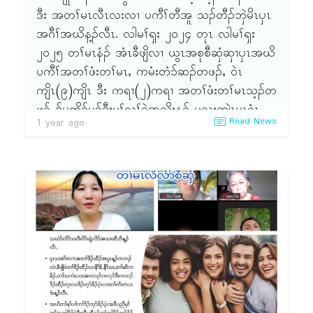
ဘၣ်ထွဲတုၤအိၣ်လိ၁်သးဝဲၤကျိၤၦၤနဲၣ်တၢ် မ့ၢ်ဝဲဒၣ် သ
ဒီး အတၢ်မၤလီၤလးလၢ ပကီၢ်တီအူ သၣ်တီၣ်ဘှဲမိၤၦၤ
ရၣ်အဲၣ်ဆိဝါ စးထီၣ် (၂ဝ၂၅-၂ဝ၂၇) နံၣ်သၢနံၣ်အခီၣ်
အဂီၢ်အဃိန့ၣ်လီၤ. လါမၢ်ၡး ၂ဝ၂၄ တုၤ လါမၢ်ၡး
ထံးတဝီန့ၣ်လီၤ. ပိ၁်ခွါဝဲကျိၤ ၦၤနဲၣ်တၢ်ကမ့ၢ်ဝဲ ဒၣ်သ
၂ဝ၂၅ တၢ်မၤနံၣ် အံၤခီဖျိလၢ ယွၤအစုစီဆှံဆှၢၦၤအဃိ
ရၣ်ဆွ့ၣ်ကၠီၣ်စးထီၣ် (၂ဝ၂၅-၂ဝ၂၇) နံၣ်သၢနံၣ်အခီၣ်
ပကီၢ်အတၢ်ဖံးတၢ်မၤႇ ကမံးတံ၁်ဆၣ်တဖၣ်ႇ ဝဲၤ
ထံးတဝီန့ၣ်လီၤ. ခရံ၁်ဖိ တၢ်ကူၣ်ဘၣ်ကူၣ်သ့ ဝဲကျိၤၦၤ
ကျိၤ(၉)ကျိၤ ဒီး ကရၢ(၂)ကရၢ အတၢ်ဖံးတၢ်မၤသ့ၣ်တ
နဲၣ်တၢ်စၢၤကမ့ၢ်ဝဲသရၣ်မုၣ် သူလ့ၣ်ဖီဒီး ECCD မူဒါခိၣ်
ဖၣ် ဒ်ပတိ၁်ပ၁်ဒီးမုၢ်လၢ်ဝဲအသိးန့ၣ် ပသုးကျဲၤမၤဝံၤ
Read News
1 year ago
ကမ့ၢ်ဝဲဒၣ် သရၣ်မုၣ်အဲၣ်ခုၣ်ၡံ စးထီၣ် (၂ဝ၂၅-၂ဝ၂၇)
ဘၣ်အီၤ ဂ့ၤဂ့ၤဘၣ်ဘၣ်န့ၣ်လီၤ. ပမ့ၢ်တသုးကျဲၤမၤဘၣ်
နံၣ်သၢနံၣ်အခီၣ်ထံးတဝီ န့ၣ်လီၤ. တၢ်ကဟုကယ၁်ဒီး
ကီၢ်တၢ်အိၣ်ဖှိၣ်ဖးဒိၣ် ဘၣ်ဆၣ် တနံၣ်အံၤပအိၣ်ဖှိၣ် သ
တၢ်ကူၣ် လိ၁်တၢ် ဝဲၤကျိၤၦၤနဲၣ်တၢ် ကမ့ၢ်ဝဲဒၣ်သရၣ်
ကိးဘၣ်ကမံးတံ၁်မၤတၢ် တၢ်အိၣ်ဖှိၣ်(၂)ဘျီ ဒီးနံၣ်ဖးဖီ
မုၣ်ဘုမံၤဖီဒီး ၦၤနဲၣ်တၢ်စၢၤကမ့ၢ်ဝဲဒၣ် သရၣ်မုၣ်မ့ၤဒ့ထူ
ပၢဆှၢတၢ်ကမံးတံ၁်တၢ်အိၣ်ဖှိၣ်ဖဲ (၈.၁၁.၂ဝ၂၄)အနံၤ
စးထီၣ် (၂ဝ၂၅-၂ဝ၂၇) နံၣ်သၢနံၣ်အခီၣ်ထံးတဝီ န့ၣ်
လၢကီၢ်ဝဲၤလီၢ်န့ၣ်လီၤ. နံၣ်ကတၢၢ်ပၢဆှၢတၢ်ကမံးတံ၁်
လီၤ. ဖုတူၢ်ရံၣ်တၢ်သူၣ်ထီၣ်မူဒါခိၣ် သရၣ်ဒိၣ်လါၦဲၤထူ
တၢ်အိၣ်ဖှိၣ် ပအိၣ်ဖှိၣ်သကိးဖဲ (၂၁.၃.၂ဝ၂၅) အနံၤ
ဃ့အိၣ်ဘှံးမူဒါခိၣ်လီၢ်လၤ ဘၣ်ဆၣ်ကမၤသကိးတၢ်ဒ်က
လၢမၤမူထီၣ်ဘျၢထံခရံ၁်ဖိတၢ်အိၣ်ဖှိၣ် ဒီးဘၣ်တၢ်တူၢ်
မံးတံ၁်ဖိတဂၤအသိးဒီး တၢ်သ့ၣ်နီၣ်ထီၣ်ဖုတူၢ်ရံၣ် တၢ်
လိ၁်မု၁်ၦၤလၢ ကရူၢ်(၆) တၢ်အိၣ်ဖှိၣ်သ့ၣ် တဖၣ်န့ၣ်
သူၣ်ထီၣ်ကမံးတံ၁်မူဒါခိၣ် ကမ့ၢ်ဝဲဒၣ် သရၣ်မုၣ်ဂ့ၤအဲၣ်
လီၤ. ပအိၣ်ဒီးတၢ်မၤလၤကပီၤက့ၤ (ကီၢ်ၦၤမၤတၢ်ဖိလၢ
နၤ န့ၣ်လီၤ. ကီၢ်နဲၣ်ရွဲၣ်န့ၣ်ကမ့ၢ်ဝဲဒၣ် သရၣ်ဒိၣ်ဒီးက
အအိၣ်ဘှံးလၢတၢ်မၤသ့ၣ်တဖၣ်ႇ သရၣ်သမါမၤတၢ်သး