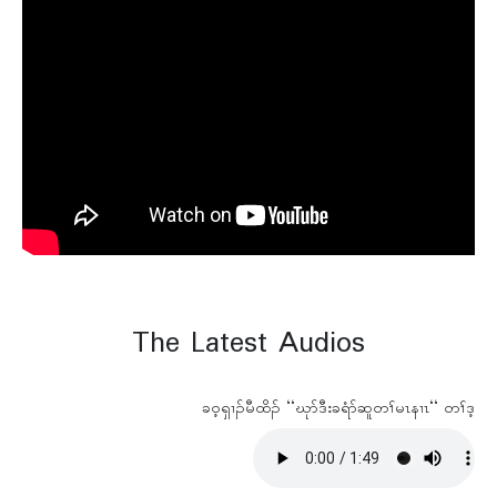
The Latest Audios
ခဝ့ရှၢၣ်မီထိၣ် ‘‘ဃုာ်ဒီးခရံာ်ဆူတၢ်မၤနၢၤ‘‘ တၢ်ဒ့