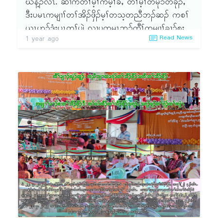
ဃိန့ၣ်လီၤ. ဆၢကတီၢ်မ့ၢ်ကီမ့ၢ်ခဲႇ တၢ်မ့ၢ်တမု၁်တခုၣ်ႇ
ဒီးပမၤကမျၢၢ်တၢ်အိၣ်ဖှိၣ်မ့ၢ်တသ့တညီဘၣ်ဆၣ် ကစၢ်
ယွၤဟ့ၣ်ဒံးၦၤတၢ်ပျဲ လၢပကမၤဘၣ်ကီၢ်ကမျၢၢ်ခၢၣ်စး
Read News
1 year ago
တၢ်အိၣ်ဖှိၣ်တဘျီအံၤ ဝံၤဝဲကဲဝဲဂ့ၤဂ့ၤဘၣ်ဘၣ်အဃိ စံး
ဘျုးဘၣ်ကစၢ်ယွၤအဘျုးအဖှိၣ်ဖးဒိၣ် န့ၣ်လီၤ. ပကီၢ်ပ
အိၣ်ဒီးကဝီၤ(၄)ကဝီၤဒီး တနံၣ်အံၤ ကီၢ်တၢ်အိၣ်ဖှိၣ်လီၤ
ဘၣ်ဖဲ မုၢ်ထီၣ်ကဝီၤႇ ချၢၣ်ဖူတၢ်အိၣ်ဖှိၣ် ဖဲလါမၢ်ၡး
(၂ဝ-၂၃)သီႇ ၂ဝ၂၅နံၣ်န့ၣ်လီၤ. တၢ်တိ၁်ထူတခီမ့ၢ်ဝဲ
''ပလီၢ်ပသး'' ၁တံၤ ၄း၁၆ န့ၣ်လီၤ. တၢ်အိၣ်ဖှိၣ်တဘျီ
အံၤ ၦၤလၢအဟဲတၢ်အိၣ်ဖှိၣ်တဖၣ် သရၣ်ပ၁်စု -
၂၅ဂၤႇ သရၣ်တပ၁်စု - ၃ ဝဂၤႇ တၢ်မၢဖိ - ၅ ဂၤႇ
ကမျၢၢ် - ၁၃၆ ဂၤႇ ခဲလၢ၁် - ၂၆၉ ဂၤန့ၣ်လီၤ. တၢ်
ဘူၣ်တၢ်ဘါတကတီၢ်ဘၣ်တကတီၢ်န့ၣ် အိၣ်ဝဲဒၣ်လၢက
ရၢဒီး ဝဲၤကျိၤသ့ၣ်တဖၣ်အစုပူၤ ဒီးပထံၣ်ဘၣ်လၢအဝဲ
သ့ၣ်တဖၣ် မၤၦဲၤအမူအဒါဂ့ၤဂ့ၤဘၣ်ဘၣ်န့ၣ်လီၤ. တနံၣ်
အံၤပအိၣ်စ့ၢ်ကီးဒီး ခိၣ်နၢ်အတၢ်ဆီတလဲ (၂)ဂၤ န့ၣ်
လီၤ. (၁) သရၣ်ဒိၣ်ဒီးကထၢၣ်စဲမၢၣ်ထိလၢအမ့ၢ် ကီၢ်