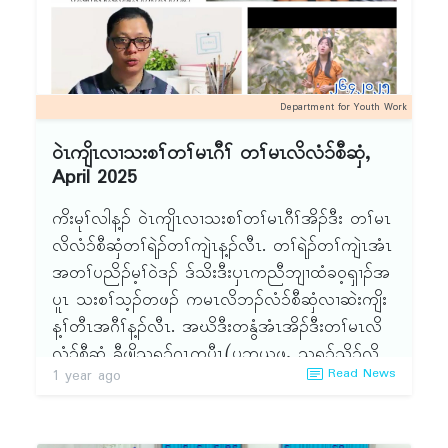
ထၢၣ်ဒဲနယၢၣ်ညူး စးထီၣ် (၂ဝ၂၅-၂ဝ၂၇) နံၣ်သၢနံၣ်
ခုကစီၣ်ၦဲၤထီၣ်(၂၅)နံၣ်တဖၣ်ႇ ကီၢ်ဖိကီၢ်လံၤလၢအဖျိ
သၢဝီတ ဝန့ၣ်လီၤ.
ထီၣ်လံ၁်စီဆှံကၠိ(၂ဝ၂၅) တၢ်မၤလိနံၣ်သ့ၣ်တဖၣ်) တၢ်
ရဲၣ်တၢ်ကျဲၤတဖၣ်န့ၣ်လီၤ. ပသးအိၣ်စံးဘျုးဘၣ်က့ၤ ၦၤ
ကညီဘျၢထံခဝ့ၡၢၣ်ခိၣ်နၢ်တဖၣ်ႇ ၦၤမၤသကိးတၢ်ကိး
Department for Youth Work
ဂၤ ဒီး ကီၢ်(၁၉)ဘ့ၣ် လၢဖဲပကီၢ်ဘၣ်ကွၢ်ဆၢၣ်မဲ၁်ဒီ ထံ
ဒိၣ်နိယွၤႇ ဟီၣ်ခိၣ်ဟူးအကတီၢ်န့ၣ် သုပ၁်ဖျါသုတၢ်
ဝဲၤကျိၤလၢသးစၢ်တၢ်မၤဂီၢ် တၢ်မၤလိလံ၁်စီဆှံ,
အဲၣ်ႇ တၢ်သူၣ်အိၣ်သးအိၣ်ဘၣ် ပကီၢ်ခီဖျိ ဆီၣ်ထွဲမၤ
April 2025
စၢၤဒီးဆၢဂ့ၤဆၢဝါထုကဖၣ်လၢပကီၢ်အဂီၢ်အဃိ န့ၣ်
ကိးမုၢ်လါန့ၣ် ဝဲၤကျိၤလၢသးစၢ်တၢ်မၤဂီၢ်အိၣ်ဒီး တၢ်မၤ
လီၤ.
လိလံ၁်စီဆှံတၢ်ရဲၣ်တၢ်ကျဲၤန့ၣ်လီၤ. တၢ်ရဲၣ်တၢ်ကျဲၤအံၤ
အတၢ်ပညိၣ်မ့ၢ်ဝဲဒၣ် ဒ်သိးဒီးၦၤကညီဘျၢထံခဝ့ၡၢၣ်အ
ပူၤ သးစၢ်သ့ၣ်တဖၣ် ကမၤလိဘၣ်လံ၁်စီဆှံလၢဆဲးကျိး
န့ၢ်တီၤအဂီၢ်န့ၣ်လီၤ. အဃိဒီးတနွံအံၤအိၣ်ဒီးတၢ်မၤလိ
လံ၁်စီဆှံ ခီဖျိသရၣ်ဂ့ၤကပီၤ(ပဘယဖႇ သရၣ်သိၣ်လိ
Read News
1 year ago
တၢ်) န့ၣ်လီၤ. ပဆၢလၢသူၣ်စၢ်သးဘိၣ်သ့ၣ်တဖၣ် က
ဒိၣ်တု၁်ခိၣ်ၦဲၤလၢနီၢ်သးဒီး ကမၤလိသကိးကစၢ်ယွၤအ
ကလုၢ်ကထါန့ၣ်လီၤ. ပမ့ၢ်အဲၣ်ဒိးမၤလိ သကိးဒီးပနု၁်