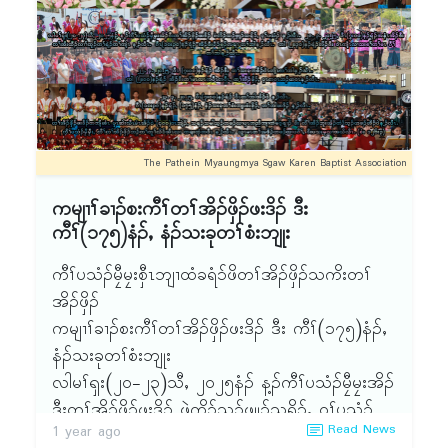
ဘျံးႇ ကီၢ်ပၠံၣ်-သၣ်ယၣ်ဝတံၣ်ႇ ကီၢ်ကယါဖူးႇ ကီၢ်ချၢၣ်
လွံၢ်ထူၣ်ခၢၣ်စးန့ၣ်လီၤ. ခၢၣ်စးဟဲထီၣ်အိၣ်ဝဲ(၁၇)ဂၤန့ၣ်
လီၤ.
The Pathein Myaungmya Sgaw Karen Baptist Association
ကမျၢၢ်ခၢၣ်စးကီၢ်တၢ်အိၣ်ဖှိၣ်ဖးဒိၣ် ဒီး
ကီၢ်(၁၇၅)နံၣ်ႇ နံၣ်သးခုတၢ်စံးဘျုး
ကီၢ်ပသံၣ်မၠီမၠးစှီၤဘျၢထံခရံ၁်ဖိတၢ်အိၣ်ဖှိၣ်သကိးတၢ်
အိၣ်ဖှိၣ်
ကမျၢၢ်ခၢၣ်စးကီၢ်တၢ်အိၣ်ဖှိၣ်ဖးဒိၣ် ဒီး ကီၢ်(၁၇၅)နံၣ်ႇ
နံၣ်သးခုတၢ်စံးဘျုး
လါမၢ်ၡး(၂ဝ-၂၃)သီႇ ၂ဝ၂၅နံၣ် န့ၣ်ကီၢ်ပသံၣ်မၠီမၠးအိၣ်
ဒီးတၢ်အိၣ်ဖှိၣ်ဖးဒိၣ် ဖဲကိၣ်သၣ်ဖၠူၣ်သရိ၁်ႇ ဝ့ၢ်ပသံၣ်
Read News
1 year ago
န့ၣ်လီၤ. ၂၁.၃.၂ဝ၂၅ႇ ဂီၤ(၇းဝဝ)နၣ်ရံၣ်အနံၤအိၣ်ဒီး