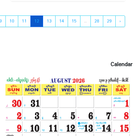
တၢ်အိးထီၣ်လၢၢ်ထူၣ်တၢ်ရဲၣ်တၢ်ကျဲၤ ဒီးၦၤပၢၤလီၢ်ဆ့ၣ်
နီၤမ့ၢ် သရၣ်ဒိၣ်လ့မီ (ကီၢ်နဲၣ်ရွဲၣ်သဃဲၤ)န့ၣ်လီၤ.တၢ်
တံ၁်တဲ၁်သတိၢ်ပျံၤလၢ ဖံသရၣ်မုၣ်ဒီးကထၢၣ်လၢၢ်ဝါႇ
9
10
11
12
13
14
15
...
28
29
›
သရၣ်ဒိၣ်ဒီးကထၢၣ် အၢဘၢၣ်ဖီဝ့ၣ်ႇ သရၣ်ဒိၣ်ဒီးက
ထၢၣ်သ့ရT့ၣ်ႇ သရၣ်ဒိၣ်သ့ၣ်ထူႇ သရၣ်ဒိၣ်မူလၢၢ်ဂ့ၤ
သ့ၣ်တဖၣ်န့ၣ်လီၤ. တၢ်ထုကဖၣ်ပ၁်စီ ဆှံလၢၢ်ထူၣ်လၢ
သရၣ်ဒိၣ်ထွ့မီၣ်ကၠံ ဒီးတၢ်အူကွဲၤႇ ပိ၁်ကျိၣ် (၁၇၅)ဘီ
န့ၣ်လီၤ. တၢ်ကစီၣ်လၢ သရၣ်ဒိၣ်ဒီးကထၢၣ်ဖျါစိဒီး တၢ်
Calendar
ထုကဖၣ် လၢ သရၣ်ဒိၣ်စဲမီၣ်ႇ ဆိၣ်ဂ့ၤပျၢ်က့ၤတၢ်လၢ
သရၣ်ဒိၣ်ရှ့သးန့ၣ်လီၤ. ဂီၤ(၁ဝး၃ဝ)နၣ်ရံၣ် အိၣ်ဒီးပိ၁်
မုၣ်ကရၢ တၢ်ဘါန့ၣ်လီၤ. တၢ်ဘါကတီၢ်ၦၤပၢၤလီၢ်ဆ့ၣ်
နီၤ သရၣ်မုၣ်စၢ်ဘျုးႇ တၢ်ကစီၣ် သရၣ်မုၣ်တၢ်မျၢ်ဖီႇ
တၢ်ထုကဖၣ်လၢ သရၣ်မုၣ်ဖီလၢၢ်ဝါ ဒီးဆိၣ်ဂ့ၤပျၢ်တၢ်
လၢ သရၣ်မုၣ်ဒိၣ်ဖီစ့ဝါန့ၣ်လီၤ. တၢ်ဘါကတီၢ်အိၣ်ဒီး
တၢ်ဟ့ၣ်လီၤခိၣ်ဖးလၢ သးစၢ် တၢ်ပြၢသ့ၣ်တဖၣ်န့ၣ်လီၤ.
ဟါ (၂း၃ဝ)နၣ်ရံၣ်အိၣ်ဒီး ဝဲၤကျိၤလၢသးစၢ်တၢ်မၤ ဂီၢ်