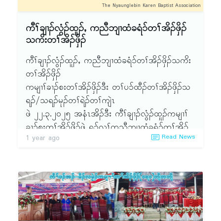
နဲၣ်ရွဲၣ်န့ၣ် အိၣ်ဘှံးဝဲလၢ တၢ်ဖံးတၢ်မၤအပူၤဒီး ဆီတလဲ
The Nyaunglebin Karen Baptist Association
က့ၤဝဲအလီၢ်ဆူ သရၣ်ဒိၣ်တၢ်မျၢ်ထူ အစုပူၤလၢ ကဖီၣ်
ကီၢ်ချၢၣ်လွံၣ်ထူၣ်ႇ ကညီဘျၢထံခရံ၁်တၢ်အိၣ်ဖှိၣ်
ထီၣ်က့ၤကီၢ်အတၢ်ဖံးတၢ်မၤသ့ၣ်တဖၣ်န့ၣ်လီၤ. (၂)
သကိးတၢ်အိၣ်ဖှိၣ်
ကီၢ် ဃှှီီ ၦၤနဲၣ်တၢ်လၢအမ့ၢ် သရၣ်အၤစဘၢးဘံဘံၣ်
န့ၣ် တနံၣ်အံၤအဝဲအိၣ်ဘှံးလၢအတၢ်ဖံးတၢ်မၤအပူၤဒီး
ကီၢ်ချၢၣ်လွံၣ်ထူၣ်ႇ ကညီဘျၢထံခရံ၁်တၢ်အိၣ်ဖှိၣ်သကိး
ဆီတလဲက့ၤဝဲၦၤနဲၣ်တၢ်အလီၢ်ဆူ သရၣ်မုၣ်ဆၣ်ဂ့ၤဖိအ
တၢ်အိၣ်ဖှိၣ်
စုပူၤလၢ ကဖီၣ်ထီၣ်က့ၤတၢ်ဖံးတၢ်မၤ န့ၣ်လီၤ. လီၤလီၤ
ကမျၢၢ်ခၢၣ်စးတၢ်အိၣ်ဖှိၣ်ဒီး တၢ်ပ၁်ထီၣ်တၢ်အိၣ်ဖှိၣ်သ
ဆီဆီ ၂ဝ၂၅ နံၣ်ကီၢ်တၢ်အိၣ်ဖှိၣ်တဘျီအံၤ တၢ်လီၤဆီ
ရၣ်/သရၣ်မုၣ်တၢ်ရဲၣ်တၢ်ကျဲၤ
လီၤလးႇ တၢ်တုၤအိၣ်တီၤအိၣ်မၤအသးတခါဒ်အံၤလီၤ.
ဖဲ ၂၂.၃.၂ဝ၂၅ အနံၤအိၣ်ဒီး ကီၢ်ချၢၣ်လွံၣ်ထူၣ်ကမျၢၢ်
ဖဲ ၂ဝဝ ဝနံၣ်န့ၣ် ကီၢ်ဒဝဲၢ်ဘျံးၦၤကညီဘျၢထံခရံ၁်ဖိ
ခၢၣ်စးတၢ်အိၣ်ဖှိၣ်ဖဲ ရု၁်လူၢ်ကညီဘျၢထံခရံ၁်တၢ်အိၣ်
Read News
1 year ago
တၢ်အိၣ်ဖှိၣ်သကိး တၢ်အိၣ်ဖှိၣ်လီၤဘၣ်ဖဲ ချၢၣ်ဖူတၢ်
ဖှိၣ်ႇ ကရူၢ်(၂) န့ၣ်လီၤ. တနံၣ်အံၤကီၢ်တၢ်တိ၁်ထူမ့ၢ်ဝဲ
အိၣ်ဖှိၣ်ဒီး ဖဲအခါန့ၣ် သရၣ်ဒိၣ်ဒီးကထၢၣ်စဲမၢၣ်ဖိဒိးပ၁်
''ဟံးဃ၁်ဂၢၢ်ကျၢၤဘျၢထံခရံ၁်ဖိတၢ်စူၢ်တၢ်န၁်'' န့ၣ်
စုဝဲဒီး အတၢ်ဒိးပ၁်စုတဘျီန့ၣ် ၦၤမၤဝဲတုၤလၢ မုၢ်ဟါ
လီၤ. လၢတၢ်ဒုးတၢ်ယၤအဃိတၢ်ကီတၢ်ခဲအိၣ်ဝဲ
တၢ်ခံးတစု တုၤဒၣ်လဲ၁်ကမျၢၢ်က့ၤက့ၤဝဲန့ၣ် တထံၣ်လၢၤ
သန၁်က့ မ့ၢ်လၢကစၢ်ယွၤအဘျုးအဖှိၣ်အဃိ ပမၤဝံၤ
ဘၣ်တၢ်ဘၣ်လီၤ. ၂ဝ၂၅ နံၣ်တနံၣ်အံၤစ့ၢ်ကီး ကီၢ်တၢ်
ဘၣ်က့ၤကီၢ်တၢ်အိၣ်ဖှိၣ်ရိဖှိၣ်သ့ၣ်တဖၣ်န့ၣ်လီၤ. ထဲဒၣ်
အိၣ်ဖှိၣ်လီၤဘၣ်ကဒီးဖဲ ချၢၣ်ဖူတၢ်အိၣ်ဖှိၣ်ဒီး ကီၢ်နဲၣ်ရွဲၣ်
လၢ ကရူၢ်(၃)န့ၣ် အိၣ်ဒီး တၢ်သုးလီၢ်သုးကျဲအဃိပဆၢ
သရၣ်ဒိၣ်ဒီးကထၢၣ်စဲမၢၣ်ထိဒိးပ၁်စုၦဲၤထီၣ် (၂၅)နံၣ်
လၢ သုကသ့ၣ်နီၣ်ၦၤလၢတၢ်ထုကဖၣ်န့ၣ်လီၤ.တၢ်အိၣ်