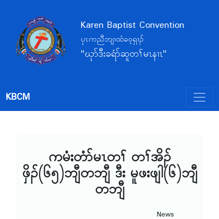
Karen Baptist Convention
ပှၤကညီဘျၢထံခဝ့ရှၢၣ်
"ဃုာ်ဒီးခရံာ်ဆူတၢ်မၤနၢၤ"
KBCM
ကမံးတံာ်မၤတၢ် တၢ်အိၣ်
ဖှိၣ်(၆၅)ဘျီတဘျီ ဒီး မူဖးဖျါ(၆)ဘျီ
တဘျီ
News