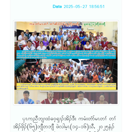
Date
2025-05-27 18:56:51
ၦၤကညီဘျၢထံခဝ့ၡၢၣ်အိၣ်ဒီး ကမံးတံာ်မၤတၢ် တၢ်
အိၣ်ဖှိၣ်(၆၅)ဘျီတဘျီ ဖဲလါမ့ၤ(၁၄-၁၆)သီႇ ၂ဝ၂၅နံၣ်