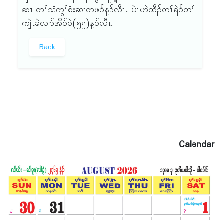
ဆၢ တၢ်သံကွၢ်စံးဆၢတဖၣ်န့ၣ်လီၤ. ၦဲၤဟဲထီၣ်တၢ်ရဲၣ်တၢ်
ကျဲၤခဲလၢာ်အိၣ်ဝဲ(၅၅)န့ၣ်လီၤ.
Back
Calendar