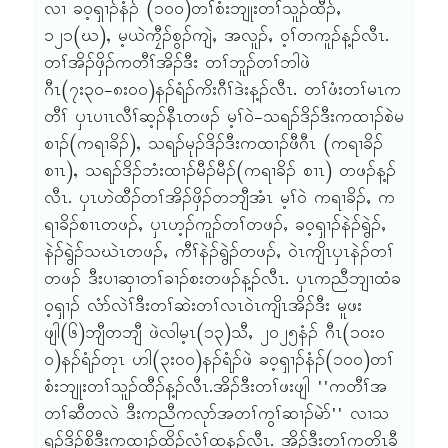
လၢ ခဝ့ၡၢၣ်နံၣ် (၁ဝဝ)တၢ်စံးဘျုးတၢ်သူၣ်ထီၣ်ႇ
၁၂၁(ဃ), မ့ယဲကၠီၣ်စွၣ်ကျဲႇ အလူၣ်ႇ ဝ့ၢ်တကူၣ်န့ၣ်လီၤ.
တၢ်အိၣ်ဖှိၣ်ကတီၢ်အိၣ်ဒီး တၢ်ဘူၣ်တၢ်ဘါဖဲ
ဂီၤ(၇း၃ဝ-၈းဝဝ)နၣ်ရံၣ်ကိးဂီၢ်ဒဲးန့ၣ်လီၤ. တၢ်ဖံးတၢ်မၤက
တီၢ် ၦၤပၢၤလီၢ်ဆ့ၣ်နီၤတဖၣ် မ့ၢ်ဝဲ-သရၣ်ဒိၣ်ဒီးကထၢၣ်စဲမ
စၢၣ်(ကရၢခိၣ်), သရၣ်မုၣ်ဒိၣ်ဒီးကထၢၣ်ဖီဂီၤ (ကရၢခိၣ်
စၢၤ), သရၣ်ဒိၣ်ဘံးထၢၣ်မီၣ်မီၣ်(ကရၢခိၣ် စၢၤ) တဖၣ်န့ၣ်
လီၤ. ၦၤဟဲထီၣ်တၢ်အိၣ်ဖှိၣ်တဘျီအံၤ မ့ၢ်ဝဲ ကရၢခိၣ်ႇ က
ရၢခိၣ်စၢၤတဖၣ်ႇ ၦၤဟ့ၣ်ကူၣ်တၢ်တဖၣ်ႇ ခဝ့ၡၢၣ်နဲၣ်ရွဲၣ်ႇ
နဲၣ်ရွဲၣ်သဃဲၤတဖၣ်ႇ ကီၢ်နဲၣ်ရွဲၣ်တဖၣ်ႇ ဝဲၤကျိၤၦၤနဲၣ်တၢ်
တဖၣ် ဒီးပၢဆှၢတၢ်ခၢၣ်စးတဖၣ်န့ၣ်လီၤ. ၦၤကညီဘျၢထံခ
ဝ့ၡၢၣ် လံာ်လဲၢ်ဒီးတၢ်ဆဲးတၢ်လၤဝဲၤကျိၤအိၣ်ဒီး မူဖး
ဖျါ(၆)ဘျီတဘျီ ဖဲလါမ့ၤ(၁၃)သီႇ ၂ဝ၂၅နံၣ် ဂီၤ(၁ဝးဝ
ဝ)နၣ်ရံၣ်တုၤ ဟါ(၃းဝဝ)နၣ်ရံၣ်ဖဲ ခဝ့ၡၢၣ်နံၣ်(၁ဝဝ)တၢ်
စံးဘျုးတၢ်သူၣ်ထီၣ်န့ၣ်လီၤ.အိၣ်ဒီးတၢ်ဖးဖျါ ''ကတီၢ်အ
တၢ်ဆီတလဲ ဒီးကညီကလုာ်အတၢ်ကွၢ်ဆၢၣ်မဲာ်'' လၢသ
ရၣ်ဒိၣ်စိဒီးကထၢၣ်ထိၣ်လွံၢ်ထူန့ၣ်လီၤ. အိၣ်ဒီးတၢ်ကတိၤခီ