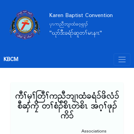
Karen Baptist Convention
ပှၤကညီဘျၢထံခဝ့ရှၢၣ်
"ဃုာ်ဒီးခရံာ်ဆူတၢ်မၤနၢၤ"
KBCM
ကီၢ်မုၢ်တြီၢ်ကညီဘျၢထံခရံ၁်ဖိလံ၁်
စီဆှံကၠိ တၢ်စံၣ်စိၤတဲစိၤ အဂ့ၢ်ဖုၣ်
ကိ၁်
Associations