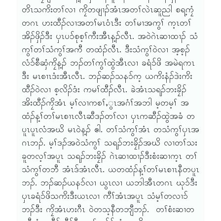
တိၤသကိးတၢ်လၢ ကၠိတဖျၢၣ်အံၤအတၢ်လဲၤဆူညါ စရ့ကၠံ
တဂၤ ဟးထီၣ်လၢအတၢ်မၤဝံၤဒီး တၢ်မၢအကွၢ် က့ၤတၢ်
အိၣ်ဖှိၣ်ဒီး ၦၤပ၁်စုစ့ၢ်ကီးအီၤန့ၣ်လီၤ. အဝဲဂဲၤဆၢထၢၣ် သံ
ကွၢ်တၢ်သံကွၢ်အကီ တထံၣ်လီၤ. ဒီးသံကွၢ်ဝဲလၢ အ့စ့ၣ်
လံ၁်စီဆှံကၠိန့ၣ် ဘၣ်တၢ်ကွၢ်ထွဲအီၤလၢ ခရံ၁်ဖိ အမဲရကၤ
ဒီး မၤစၢၤဒံးအီၤလီၤ. ဘၣ်ဆၣ်သန၁်က့ ယကိးနံၣ်ဒဲးကိး
ထီၣ်ဝဲလၢ စ့လိၣ်ဒံး ကမၢ်ထီၣ်လီၤ. ခဲအံၤသရၣ်ဘးခၠိၣ်
အိးထီၣ်ကၠိအံၤ မ့ၢ်လၢကစၢ်ႇွၤအဂံၢ်အဘါ မ့တမ့ၢ် အ
ထံၣ်န့ၢ်တၢ်မၤစၢၤလီၤဆီဒၣ်တၢ်လၢ ၦၤကဆီၣ်ထွဲအခံ တ
ပူၤပူၤလံအဃိ မၤဝဲန့ၣ် ဧါ. တၢ်သံကွၢ်အံၤ တသံကွၢ်ၦၤအ
ဂၤဘၣ်. မ့ၢ်ဒၣ်အဝဲသံကွၢ် သရၣ်ဘးခၠိၣ်အဃိ လၢတၢ်သး
ခူတလ့ၢ်အပူၤ သရၣ်ဘးခၠိၣ် ဂဲၤဆၢထၢၣ်ဒီးစံးဆၢက့ၤ တၢ်
သံကွၢ်တဘီ အံၤဒ်အံၤလီၤ. ယတထံၣ်န့ၢ်တၢ်မၤစၢၤနီတပူၤ
ဘၣ်. ဘၣ်ဆၣ်ယန၁်လၢ ယွၤလၢ ယဘါအီၤတဂၤ ဃု၁်ဒီး
ၦၤခရံ၁်ဖိသကိးဒီးယၤလၢ ကီၢ်အံၤအပူၤ သံမ့ၢ်တလၢ၁်
ဘၣ်ဒီး ကၠိအံၤဟးဂီၤ ဝဲတသ့နီတဘျီဘၣ်. တၢ်စံးဆၢတ