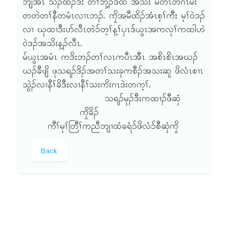
ဘျီအံၤ သီၣ်ထီၣ်ဒီး တၢ်ဘှ့ၣ်ဒ်ထံ အသိး မတၤတဂၤမး
တတဲတၢ်နီတမံၤလၢၤဘၣ်. ကၠိအမီထိၣ်အံၤစ့ၢ်ကီး မ့ၢ်ဝဲဒၣ်
လၢ ဃုထၢဒီးပာ်လီၤတဲ၁်တ့ၢ်န့ၢ်ၦၤဒ်ယွၤအကလုၢ်ကထါဟဲ
ဝဲဒၣ်အသိးန့ၣ်လီၤ.
မ်ယွၤအမံၤ ကဒိးဘၣ်တၢ်လၤကပီၤအီၤ အစိၤစိၤအဃၣ်
ဃၣ်ခီဖျိ ဖုသရၣ်ဒိၣ်အတၢ်သးခုကစီၣ်အသးဆူ ဖိလံၤစၢၤ
သွဲၣ်လၢနီၢ်ခိဒီးလၢနီၢ်သးကိးဂၤဒဲးတက့ၢ်.
သရၣ်မုၣ်ဒီးကထၢၣ်ဖီဆှံ
ကၠိခိၣ်
ကီၢ်မုၢ်တြီၢ်ကညီဘျၢထံခရံ၁်ဖိလံ၁်စီဆှံကၠိ
Back