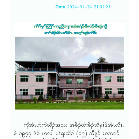
Date
2024-01-24 21:02:21
ကၠိအံၤဟဲကဲထီၣ်အသး အခီၣ်ထံးခီၣ်ဘိမ့ၢ်ဒ်အံၤလီၤ.
ဖဲ ၁၉၄၇ နံၣ် ယလါ မၢ်ရှးထီၣ် (၁၉) သီန့ၣ် ယသရၣ်