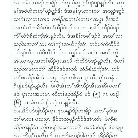
လၢအမံၤ သရၣ်ဘးခၠိၣ် ဟဲတုၤဝဲဆူ ဝ့ၢ်ဖၣ်ပူၣ်န့ၣ်လီၤ. တုၤ
မ့ၢ်အဝဲဟဲတုၤဝ့ၢ်ဖၣ်ပူၣ်ဒီး ဒ်အမ့ၢ်ၦၤတဂၤလၢ အသူၣ်ဆူၣ်
သးဂဲၤလၢတၢ်သးခု ကစီၣ်အတၢ်ဖံးတၢ်မၤအပူၤ ဒီးအဝဲ
အတၢ်ဆိကမိၣ်ဟဲပၢၢ်ထီၣ်ဝဲဒၣ်လၢ ကဒုးအိၣ် ထီၣ်ဝဲဒၣ်
ကီၢ်လံ၁်စီဆှံကၠိအံၤန့ၣ်လီၤ. ဒ်အနီၢ်ကစၢ်ဒၣ်ဝဲ အတၢ်သး
ဆူၣ်ဒီးအတၢ်သုး တၢ်ကျဲၤအဃိကၠိအံၤ ဘၣ်ဟဲကဲထီၣ်ဝဲ
ဒၣ်န့ၣ်လီၤ. ထံဖိကီၢ်ဖိအါဂၤ သူၣ်ဆူၣ်သးဂဲၤ အဃိ ကၠိ
အံၤလၢယွၤအတၢ်ဆိၣ်ဂ့ၤအဃိ ကဲထီၣ်ဝဲဒၣ်န့ၣ်လီၤ. ဒ်တၢ်
သ့ၣ်ဆၢဖးကတီၢ် အိၣ်ဝဲဒၣ်အသိး လံ၁်စီဆှံကၠိအံၤ ဘၣ်
တၢ်စးထီၣ်အီၤဖဲ ၁၉၅၂ နံၣ် လါယူၤ ၃ သီ, မုၢ်သၢနံၤ,
ဂီၤနွံနၣ်ရံၣ်န့ၣ်လီၤ. ဖဲကၠိအံၤတၢ်အိးထီၣ်အီၤအဆိကတၢၢ်
န့ၣ် ၦၤလၢအဟဲမၤ လိတၢ်န့ၣ်အိၣ်ဝဲ မုၣ် (၅) ဂၤ ယခွါ
(၆) ဂၤ ခဲလၢ၁် (၁၁) ဂၤန့ၣ်လီၤ.
သးအိၣ်ပ၁်ဖျါထီၣ်က့ၤ ဖုသရၣ်ဒိၣ်ဘးခၠိၣ် အတၢ်န၁်အ
တၢ်မၤလၢ ပသးပ့ၤ နီၣ်တသ့ဖုၣ်ကိ၁်ဒ်အံၤလီၤ. ဖဲကၠိစး
ထီၣ်တနံၣ်ဝံၤ ကၠိကပျၢ်အဆၢကတီၢ် အဝဲစံးဝဲဒၣ် ဖဲတချုး
လၢ ကၠိပျၢ်ကတီၢ်န့ၣ် ၦၤဘၣ်မူဘၣ်ဒါတဖၣ် အိၣ်ဖှိၣ်က